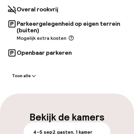
Overal rookvrij
Parkeergelegenheid op eigen terrein
(buiten)
Mogelijk extra kosten
Openbaar parkeren
Welkom
Toon alle
Receptie: 24 uur geopend
Meertalige medewerkers
Bagageruimte
Bekijk de kamers
Parkeren & mobiliteit
4–5 sep
2 gasten, 1 kamer