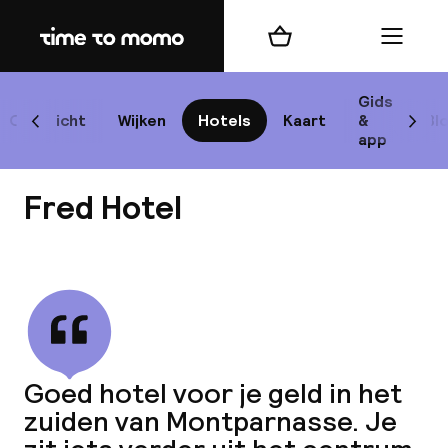
Home
Winkelmand
Menu
P
Gids
Overzicht
Wijken
Hotels
Kaart
&
Bl
Scroll naar links
Scrol
app
B
Fred Hotel
Bekijk alle
best
Reisi
Goed hotel voor je geld in het
zuiden van Montparnasse. Je
We