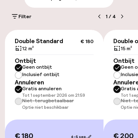
Parkeergelegenheid op eigen terrein
(buiten)
Filter
1
/
4
Mogelijk extra kosten
€ 180
Openbaar parkeren
Double Standard
Double o
€ 180
12 m²
15 m²
Ontbijt
Ontbijt
Toegankelijkheid
Geen ontbijt
Geen o
Inclusief ontbijt
Inclusi
Overal rolstoeltoegankelijk
Annuleren
Annuler
Gratis annuleren
Gratis 
Lift
Tot 1 september 2026 om 21:59
Tot 1 s
Niet-terugbetaalbaar
Niet-t
Optie niet beschikbaar
Optie ni
Entertainment
Betaalde wifi
€ 180
€ 200
4–5 sep.