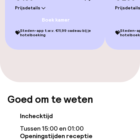
TV lounge
Prijsdetails
Prijsdetail
Boek kamer
Eet- en drinkgelegenheden
Steden-app t.w.v. €11,99 cadeau bij je
Steden-app
💝
💝
hotelboeking
hotelboek
Restaurant
Bar
Eet- en drinkdiensten
Roomservice
Goed om te weten
Dieetopties
Inchecktijd
Glutenvrije opties
Tussen 15:00 en 01:00
Openingstijden receptie