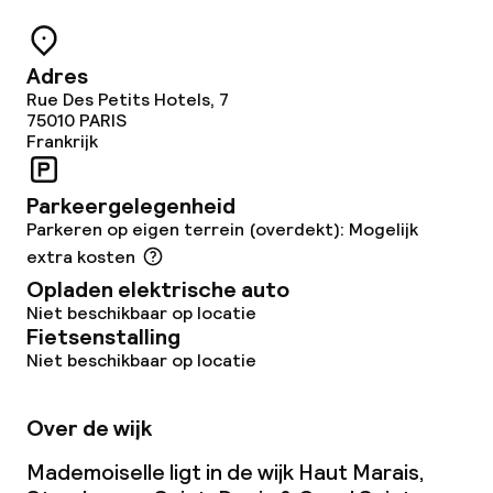
Bar
Adres
Eet- en drinkdiensten
Rue Des Petits Hotels, 7
75010
PARIS
Ontbijtbuffet
Frankrijk
Roomservice
Parkeergelegenheid
Parkeren op eigen terrein (overdekt): Mogelijk
extra kosten
Schoonmaakvoorzieningen
Opladen elektrische auto
Niet beschikbaar op locatie
Wasservice
Fietsenstalling
Niet beschikbaar op locatie
Zakelijke faciliteiten
Over de wijk
Vergaderruimte
Mademoiselle ligt in de wijk Haut Marais,