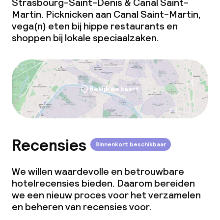
Strasbourg-Saint-Denis & Canal Saint-
Beleid
Martin. Picknicken aan Canal Saint-Martin,
vega(n) eten bij hippe restaurants en
Overal rookvrij
shoppen bij lokale speciaalzaken.
Bekijk de kaart
Recensies
Binnenkort beschikbaar
We willen waardevolle en betrouwbare
hotelrecensies bieden. Daarom bereiden
we een nieuw proces voor het verzamelen
en beheren van recensies voor.