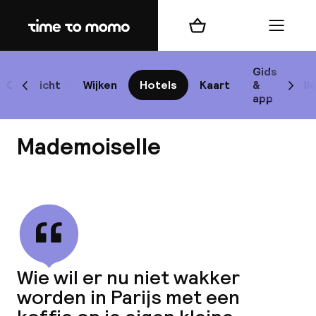
Home
Winkelmand
Menu
P
Gids
Overzicht
Wijken
Hotels
Kaart
&
Bl
Scroll naar links
Scrol
app
B
Mademoiselle
Bekijk alle
best
Reisi
Wie wil er nu niet wakker
worden in Parijs met een
We