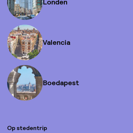
Londen
Valencia
Boedapest
Op stedentrip