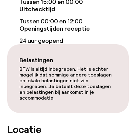
Tussen 15:00 en 00:00
Uitchecktijd
Spacentrum
Tussen 00:00 en 12:00
Spa behandelingen
Openingstijden receptie
Massage
24 uur geopend
Fitnessruimte / gym
Belastingen
BTW is altijd inbegrepen. Het is echter
Entertainment
mogelijk dat sommige andere toeslagen
en lokale belastingen niet zijn
inbegrepen. Je betaalt deze toeslagen
Betaalde wifi
en belastingen bij aankomst in je
accommodatie.
TV lounge
Eet- en drinkgelegenheden
Locatie