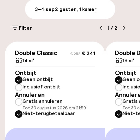
Meertalige medewerkers
3–4 sep
2 gasten, 1 kamer
Bagageruimte
Filter
1
/
2
Parkeren & mobiliteit
€ 241
€ 252
Parkeergelegenheid op eigen terrein
Double Classic
Double 
€ 241
€ 252
(buiten)
14 m²
16 m²
Mogelijk extra kosten
Ontbijt
Ontbijt
Geen ontbijt
Geen o
Openbaar parkeren
Inclusief ontbijt
Inclusi
Annuleren
Annuler
Luchthavenshuttle
Gratis annuleren
Gratis 
Tot 30 augustus 2026 om 21:59
Tot 30 a
Transferservice
Niet-terugbetaalbaar
Niet-t
Toegankelijkheid