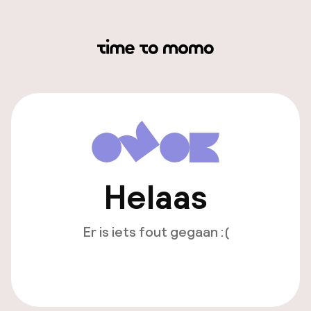
Helaas
Er is iets fout gegaan :(
Opnieuw laden