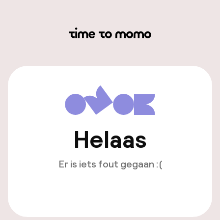
Helaas
Er is iets fout gegaan :(
Opnieuw laden