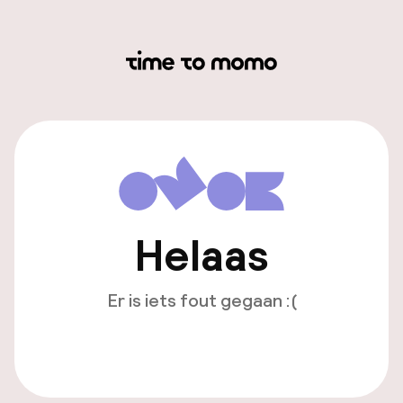
Helaas
Er is iets fout gegaan :(
Opnieuw laden