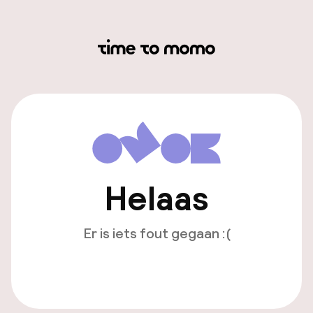
Helaas
Er is iets fout gegaan :(
Opnieuw laden