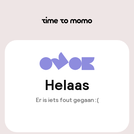
Helaas
Er is iets fout gegaan :(
Opnieuw laden