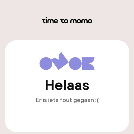
Helaas
Er is iets fout gegaan :(
Opnieuw laden