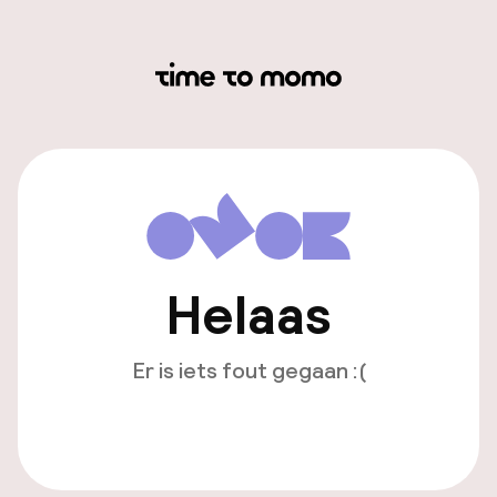
Helaas
Er is iets fout gegaan :(
Opnieuw laden