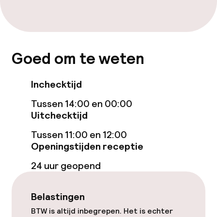
Eet- en drinkdiensten
Ontbijtbuffet
Goed om te weten
Roomservice
Inchecktijd
Dieetopties
Tussen 14:00 en 00:00
Uitchecktijd
Glutenvrije opties
Tussen 11:00 en 12:00
Openingstijden receptie
Vegetarische opties
24 uur geopend
Schoonmaakvoorzieningen
Belastingen
Wasservice
BTW is altijd inbegrepen. Het is echter