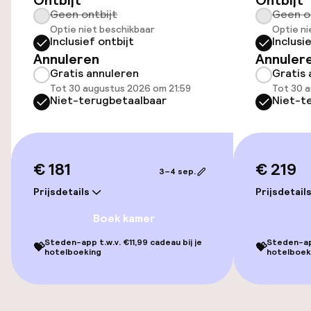
Ontbijt
Ontbijt
Geen ontbijt
Geen o
Optie niet beschikbaar
Optie ni
Lift
Inclusief ontbijt
Inclusi
Annuleren
Annuler
Gratis annuleren
Gratis 
Entertainment
Tot 30 augustus 2026 om 21:59
Tot 30 a
Niet-terugbetaalbaar
Niet-t
Gratis wifi
Tuin
€ 181
€ 219
3–4 sep.
Terras
Prijsdetails
Prijsdetail
TV lounge
Boek kamer
Steden-app t.w.v. €11,99 cadeau bij je
Steden-app
💝
💝
hotelboeking
hotelboek
Eet- en drinkgelegenheden
Bar