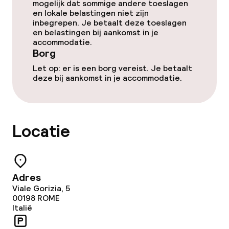
mogelijk dat sommige andere toeslagen
en lokale belastingen niet zijn
Zakelijke faciliteiten
inbegrepen. Je betaalt deze toeslagen
en belastingen bij aankomst in je
accommodatie.
Conferentieruimte
Borg
Vergaderruimte
Let op: er is een borg vereist. Je betaalt
deze bij aankomst in je accommodatie.
Beleid
Locatie
Borg bij aankomst
Overal rookvrij
Adres
Viale Gorizia, 5
00198
ROME
Italië