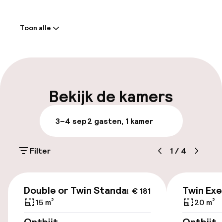
Welkom
Toon alle
Receptie: 24 uur geopend
Laat uitchecken mogelijk
Meertalige medewerkers
Bekijk de kamers
Bagageruimte
3–4 sep
2 gasten, 1 kamer
Parkeren & mobiliteit
Filter
1
/
4
Openbaar parkeren
€ 181
Double or Twin Standard
Twin Exe
€ 181
Toegankelijkheid
15 m²
20 m²
Overal rolstoeltoegankelijk