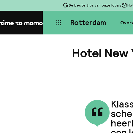
De beste tips
van onze locals
Ho
Rotterdam
Overz
Home
Hotel New 
Klass
schep
heerl
een l