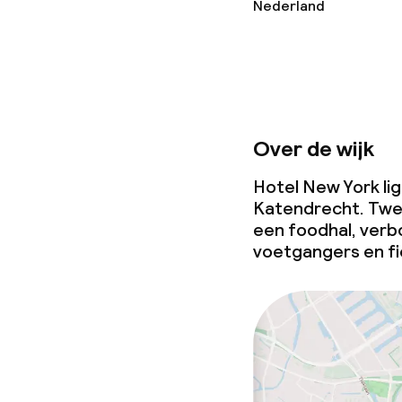
Nederland
Beleid
Overal rookvri
Over de wijk
Hotel New York lig
Katendrecht. Twee
een foodhal, verb
voetgangers en fi