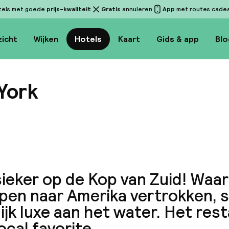
tels met goede
prijs-kwaliteit
Gratis
annuleren
App
met routes cadeau
icht
Wijken
Hotels
Kaart
Gids & app
Blo
York
Bekijk 
ieker op de Kop van Zuid! Waar
en naar Amerika vertrokken, s
ijk luxe aan het water. Het rest
ocal favorite.