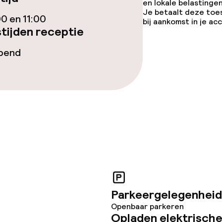
en lokale belastingen
arte
Roomservice
Je betaalt deze toe
00 en 11:00
bij aankomst in je a
tijden receptie
te
opend
orzieningen
teiten
uimte
Parkeergelegenheid
te
Openbaar parkeren
Opladen elektrische