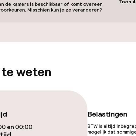
Toon 4
n de kamers is beschikbaar of komt overeen
voorkeuren. Misschien kun je ze veranderen?
gelegenheden
 te weten
iensten
ijd
Belastingen
00 en 00:00
BTW is altijd inbegre
Diner à la carte
mogelijk dat sommig
tijd