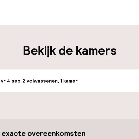
en mogelijk
Bagageruimte
iliteit
Bekijk de kamers
keren
 vr 4 sep.
2 volwassenen, 1 kamer
Update beschikba
id
ltoegankelijk
 exacte overeenkomsten