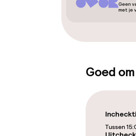
Geen va
met je 
Entertainment
Gratis wifi
Eet- en drink
Goed om
Restaurant
Bar
Eet- en drinkd
Incheckt
Tussen 15:
Ontbijtbuffet
Uitcheck