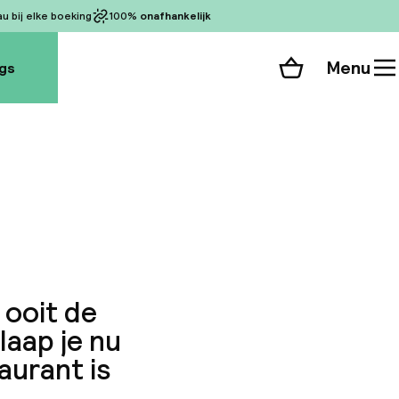
 bij elke boeking
100%
onafhankelijk
Menu
gs
Winkelmand
Bekijk de kamers
alle 48 foto’s
 ooit de
laap je nu
aurant is