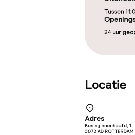
Ontbijt à la c
Tussen 11:
Openings
Lunch à la car
24 uur ge
Schoonmaakvo
Wasservice
Locatie
Zakelijke facili
Conferentier
Adres
Vergaderruim
Koninginnenhoofd, 1
3072 AD
ROTTERDAM