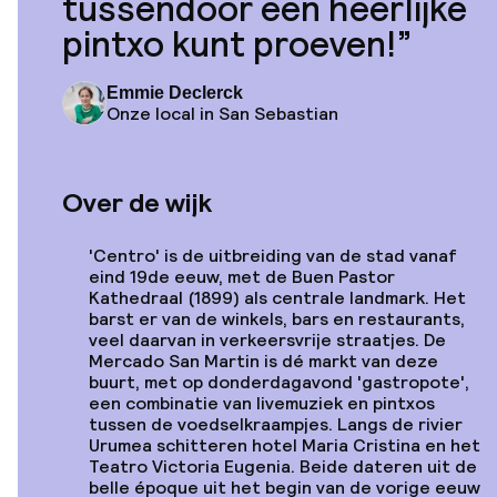
tussendoor een heerlijke
pintxo
kunt proeven!
Vanaf
€ 411
Locatie
Zaragoza Plaza Hotel
Emmie Declerck
Onze local in San Sebastian
Over de wijk
Vanaf
€ 265
Locatie
'Centro' is de uitbreiding van de stad vanaf
Innside By Meliá San
eind 19de eeuw, met de Buen Pastor
Sebastian Orly
Kathedraal (1899) als centrale landmark. Het
barst er van de winkels, bars en restaurants,
veel daarvan in verkeersvrije straatjes. De
Mercado San Martin is dé markt van deze
buurt, met op donderdagavond 'gastropote',
een combinatie van livemuziek en
pintxos
Vanaf
tussen de voedselkraampjes. Langs de rivier
€ 513
Locatie
Urumea schitteren hotel Maria Cristina en het
Room Mate
Teatro Victoria Eugenia. Beide dateren uit de
Collection Gorka, San
belle époque uit het begin van de vorige eeuw