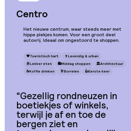
Axel Hotel San
Sebastián- Adults
Centro
Only
Het nieuwe centrum, waar steeds meer met
hippe plekjes komen. Voor een groot deel
autovrij. Ideaal om ongestoord te shoppen.
Vanaf
€ 465
Locatie
Zenit Convento De
🧡
Toeristisch hart
🍷
Levendig & urban
San Martin
🍜
Lekker eten
🛍
Middag shoppen
🏛️
Architectuur
☕️
Koffie drinken
🥂
Borrelen
👍
Eerste keer
Vanaf
Gezellig rondneuzen in
€ 549
Locatie
Sercotel Europa
boetiekjes of winkels,
terwijl je af en toe de
bergen ziet en