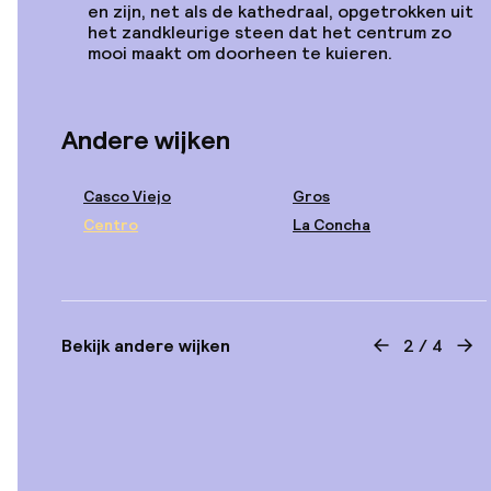
Sebastián
en zijn, net als de kathedraal, opgetrokken uit
het zandkleurige steen dat het centrum zo
mooi maakt om doorheen te kuieren.
Vanaf
€ 932
Locatie
Andere wijken
Abba San Sebastian
Casco Viejo
Gros
Centro
La Concha
Vanaf
€ 502
Locatie
Lasala Plaza Hotel -
Bekijk andere wijken
2
/
4
Bekijk vorige
Bek
Adults Only
Vanaf