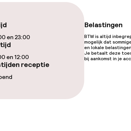
topties
Vegetarische op
ijd
Belastingen
ties
00 en 23:00
BTW is altijd inbegre
mogelijk dat sommig
tijd
en lokale belastingen
Je betaalt deze toe
orzieningen
00 en 12:00
bij aankomst in je a
tijden receptie
en (wasmachine)
opend
teiten
uimte