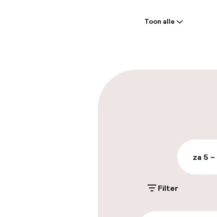
Welkom
Toon alle
Receptie: 24 
Meertalige m
Parkeren & mob
Parkeergelege
terrein (binne
Gratis parkeren
za 5 –
Openbaar par
Filter
Toegankelijkhe