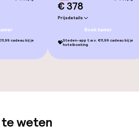
€ 378
gelegenheden
Prijsdetails
kamer
Boek kamer
11,99 cadeau bij je
Steden-app t.w.v. €11,99 cadeau bij je
💝
hotelboeking
iensten
Diner à la carte
te
Diner, vast menu
enu
Roomservice
 te weten