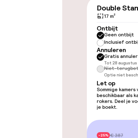
Double Sta
Overal rolstoe
17 m²
Lift
Ontbijt
Geen ontbijt
Inclusief ontbi
Annuleren
Kamers
Gratis annule
Tot 28 augustus
Kamers voor r
Niet-terugbet
Optie niet besch
Let op
Sommige kamers va
Entertainment
beschikbaar als 
rokers. Deel je 
je boekt.
Gratis wifi
TV lounge
€ 387
-25%