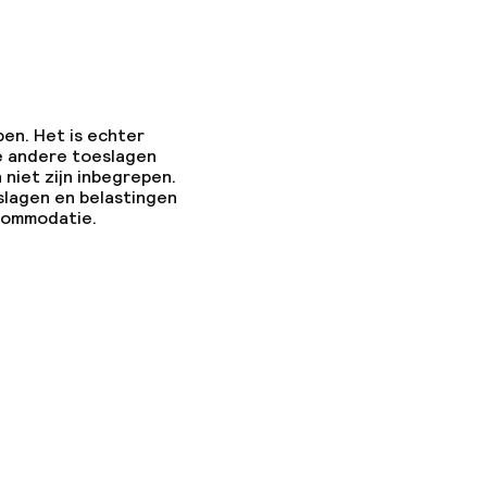
ties
pen. Het is echter
e andere toeslagen
 niet zijn inbegrepen.
slagen en belastingen
ccommodatie.