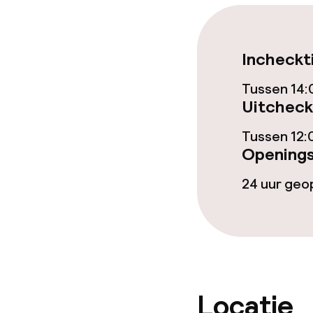
Dieetopties
Speciale diee
Incheckt
Glutenvrije op
Tussen 14:
Uitcheck
Schoonmaakvo
Tussen 12:
Openings
Wasfaciliteit
24 uur ge
Wasservice
Zakelijke facili
Conferentier
Locatie