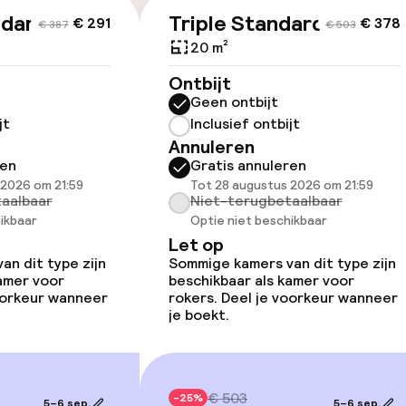
ndard
Triple Standard
€ 291
€ 378
ltoegankelijk
€ 387
€ 503
20 m²
Ontbijt
Geen ontbijt
jt
Inclusief ontbijt
Annuleren
ren
Gratis annuleren
 2026 om 21:59
Tot 28 augustus 2026 om 21:59
okers beschikbaar
aalbaar
Niet-terugbetaalbaar
ikbaar
Optie niet beschikbaar
Let op
n dit type zijn
Sommige kamers van dit type zijn
kamer voor
beschikbaar als kamer voor
voorkeur wanneer
rokers. Deel je voorkeur wanneer
je boekt.
€ 503
-25%
5–6 sep.
5–6 sep.