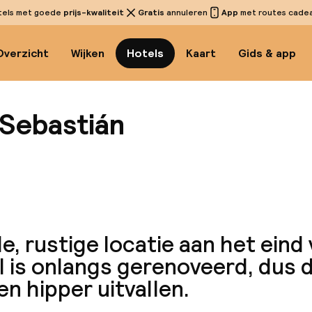
tels met goede
prijs-kwaliteit
Gratis
annuleren
App
met routes cadeau
Overzicht
Wijken
Hotels
Kaart
Gids & app
 Sebastián
Bekijk 
, rustige locatie aan het eind 
l is onlangs gerenoveerd, dus 
n hipper uitvallen.