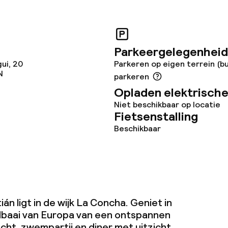
te
Parkeergelegenheid
ui, 20
Parkeren op eigen terrein (bu
N
parkeren
j
Opladen elektrische
Niet beschikbaar op locatie
Fietsenstalling
Beschikbaar
án ligt in de wijk La Concha. Geniet in
dbaai van Europa van een ontspannen
ht, zwempartij en diner met uitzicht.