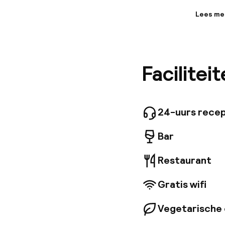
Lees me
Informa
Hotel IL
stad die
cultuur 
Facilitei
steenwor
service 
uitjes, 
levendig
24-uurs recep
Bar
Restaurant
Gratis wifi
Vegetarische 