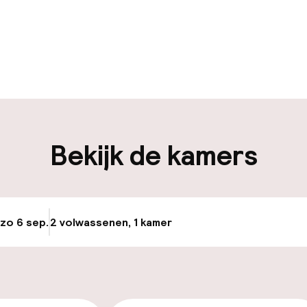
uur geopend
Bagageruimte
edewerkers
iliteit
Bekijk de kamers
nheid op eigen
Fietsenstalling
n)
 zo 6 sep.
2 volwassenen, 1 kamer
Update beschikba
keren
id