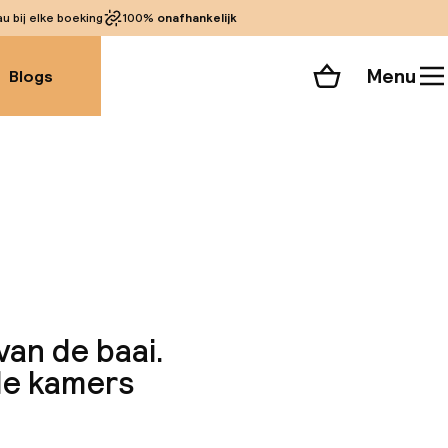
 bij elke boeking
100%
onafhankelijk
Menu
Blogs
Winkelmand
Bekijk de kamers
alle 54 foto’s
van de baai.
de kamers