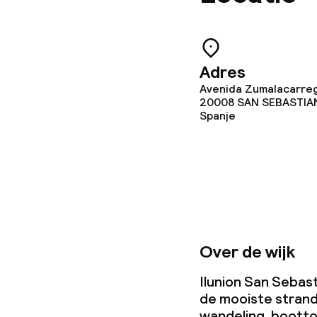
Vergaderruim
Adres
Beleid
Avenida Zumalacarreg
20008
SAN SEBASTIA
Overal rookvri
Spanje
Over de wijk
Ilunion San Sebasti
de mooiste stran
wandeling, boottoc