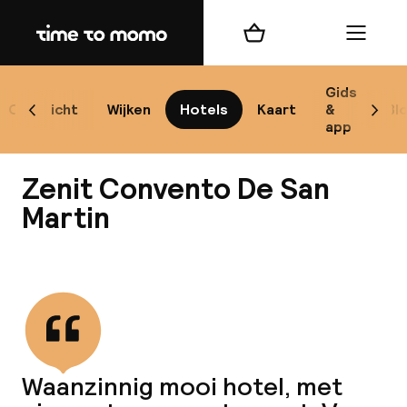
Home
Winkelmand
Menu
Gids
Overzicht
Wijken
Hotels
Kaart
&
Bl
Scroll naar links
Scrol
Seb
app
Zenit Convento De San
Beste
Martin
Bekijk alle
best
Reis
Waanzinnig mooi hotel, met