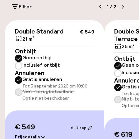
€ 25,00 per dag
Filter
1
/
2
Openbaar parkeren
€ 549
Fietsen beschikbaar
Double Standard
Double S
€ 549
Terrace
21 m²
25 m²
Ontbijt
Toegankelijkheid
Geen ontbijt
Ontbijt
Inclusief ontbijt
Geen o
Overal rolstoeltoegankelijk
Annuleren
Inclusi
Gratis annuleren
Annuler
Lift
Tot 5 september 2026 om 10:00
Gratis 
Niet-terugbetaalbaar
Tot 5 s
Optie niet beschikbaar
Niet-t
Zwemmen & wellness
Optie ni
Privé zwembad
€ 549
6–7 sep.
Buitenzwembad op het dak
€ 619
Prijsdetails