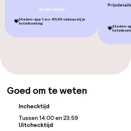
Prijsdetail
Solarium
Boek kamer
Steden-app t.w.v. €11,99 cadeau bij je
💝
hotelboeking
Entertainment
Steden-app
💝
hotelboek
Gratis wifi
Zonneterras
Eet- en drinkgelegenheden
Goed om te weten
Restaurant
Bar
Inchecktijd
Tussen 14:00 en 23:59
Eet- en drinkdiensten
Uitchecktijd