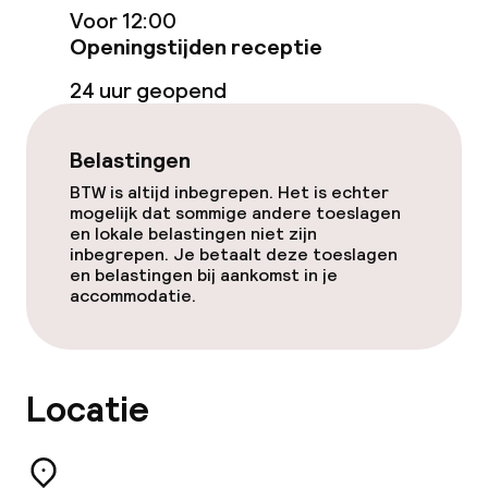
Voor 12:00
Ontbijtbuffet
Openingstijden receptie
Roomservice
24 uur geopend
Dieetopties
Belastingen
BTW is altijd inbegrepen. Het is echter
Glutenvrije opties
mogelijk dat sommige andere toeslagen
en lokale belastingen niet zijn
inbegrepen. Je betaalt deze toeslagen
Schoonmaakvoorzieningen
en belastingen bij aankomst in je
accommodatie.
Wasservice
Locatie
Zakelijke faciliteiten
Conferentieruimte