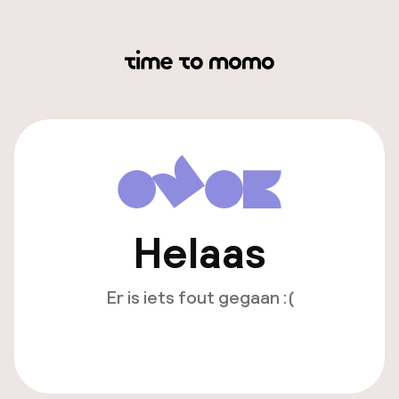
Helaas
Er is iets fout gegaan :(
Opnieuw laden