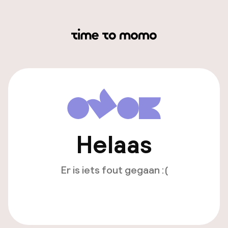
Helaas
Er is iets fout gegaan :(
Opnieuw laden