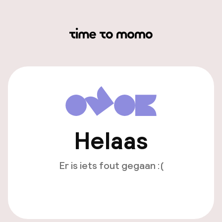
Helaas
Er is iets fout gegaan :(
Opnieuw laden