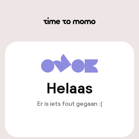
Helaas
Er is iets fout gegaan :(
Opnieuw laden