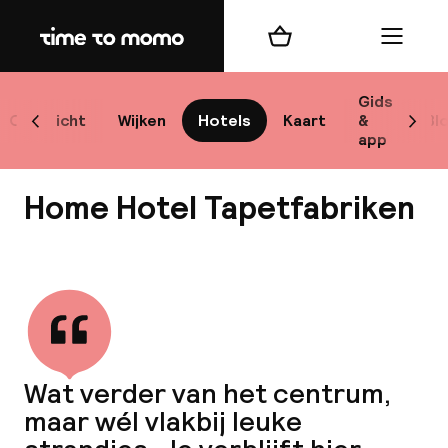
Home
Winkelmand
Menu
Sto
Gids
Overzicht
Wijken
Hotels
Kaart
&
Bl
Scroll naar links
Scrol
app
Best
Home Hotel Tapetfabriken
Bekijk alle
bes
Reis
Wat verder van het centrum,
W
maar wél vlakbij leuke
Mij