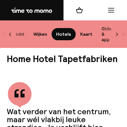
Home
Winkelmand
Menu
Sto
Gids
Overzicht
Wijken
Hotels
Kaart
&
Bl
Scroll naar links
Scrol
app
Best
Home Hotel Tapetfabriken
Bekijk alle
bes
Reis
Wat verder van het centrum,
W
maar wél vlakbij leuke
Mij