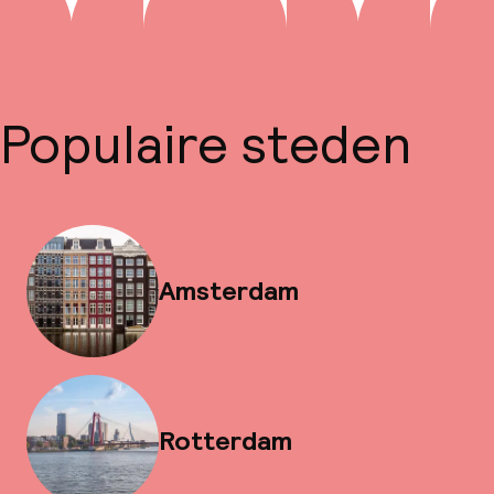
Populaire steden
Amsterdam
Rotterdam