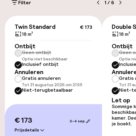
Toegankelijkheid
Filter
1
/
6
Overal rolstoeltoegankelijk
€ 173
Twin Standard
Double 
€ 173
Lift
18 m²
18 m²
Ontbijt
Ontbijt
Entertainment
Geen ontbijt
Geen o
Optie niet beschikbaar
Optie ni
Inclusief ontbijt
Inclusi
Gratis wifi
Annuleren
Annuler
Gratis annuleren
Gratis 
Game-kamer
Tot 31 augustus 2026 om 21:59
Tot 31 a
Niet-terugbetaalbaar
Niet-t
Let op
Eet- en drinkgelegenheden
Sommige ka
beschikbaa
Restaurant
kamer. Dee
€ 173
3–4 sep.
je boekt.
Bar
Prijsdetails