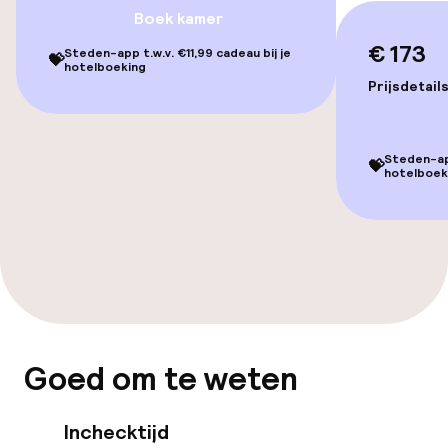
Boek kamer
€ 173
Schoonmaakvoorzieningen
Steden-app t.w.v. €11,99 cadeau bij je
💝
hotelboeking
Prijsdetail
Wasfaciliteiten (wasmachine)
Wasservice
Steden-app
💝
hotelboek
Zakelijke faciliteiten
Vergaderruimte
Beleid
Goed om te weten
Overal rookvrij
Inchecktijd