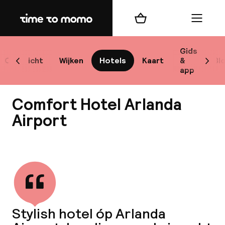
Home
Winkelmand
Menu
Sto
Gids
Overzicht
Wijken
Hotels
Kaart
&
Bl
Scroll naar links
Scrol
app
Best
Comfort Hotel Arlanda
Airport
Bekijk alle
bes
Reis
W
Stylish hotel óp Arlanda
Mij