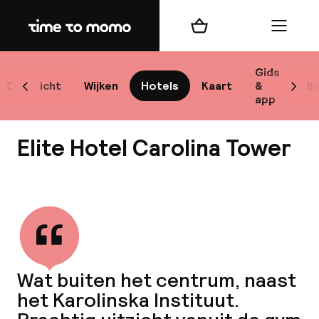
Home
Winkelmand
Menu
Sto
Gids
Overzicht
Wijken
Hotels
Kaart
&
Bl
Scroll naar links
Scrol
app
Best
Elite Hotel Carolina Tower
Bekijk alle
bes
Reis
Wat buiten het centrum, naast
W
het Karolinska Instituut.
Mij