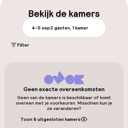
Laat uitchecken mogelijk
Bekijk de kamers
Meertalige medewerkers
4–5 sep
2 gasten, 1 kamer
Bagageruimte
Filter
Parkeren & mobiliteit
Parkeergelegenheid op eigen terrein
(buiten)
Gratis parkeren
Geen exacte overeenkomsten
Openbaar parkeren
Geen van de kamers is beschikbaar of komt
overeen met je voorkeuren. Misschien kun je
Fietsverhuur
ze veranderen?
Toon 8 uitgesloten kamers
Fietsen beschikbaar