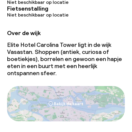
Niet beschikbaar op locatie
Fietsenstalling
Dieetopties
Niet beschikbaar op locatie
Glutenvrije opties
Over de wijk
Vegetarische opties
Elite Hotel Carolina Tower ligt in de wijk
Vasastan. Shoppen (antiek, curiosa of
boetiekjes), borrelen en gewoon een hapje
Schoonmaakvoorzieningen
eten in een buurt met een heerlijk
ontspannen sfeer.
Wasservice
Zakelijke faciliteiten
Bekijk de kaart
Conferentieruimte
Vergaderruimte