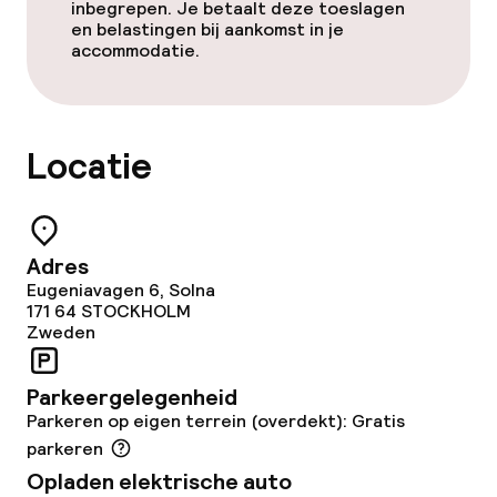
Fitnessruimte / gym
inbegrepen. Je betaalt deze toeslagen
en belastingen bij aankomst in je
accommodatie.
Eet- en drinkgelegenheden
Restaurant
Locatie
Bar
Eet- en drinkdiensten
Adres
Eugeniavagen 6, Solna
171 64
STOCKHOLM
Ontbijtbuffet
Zweden
Lunch à la carte
Parkeergelegenheid
Diner à la carte
Parkeren op eigen terrein (overdekt): Gratis
parkeren
Roomservice
Opladen elektrische auto