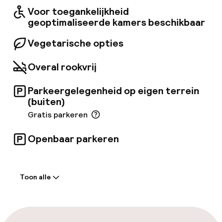
roomservice. Extra voorzieningen zijn onder
Voor toegankelijkheid
andere een bar/lounge, gratis kranten in de
geoptimaliseerde kamers beschikbaar
lobby, stomerij-/wasservices en een 24-
uursreceptie.
Vegetarische opties
Overal rookvrij
Parkeergelegenheid op eigen terrein
(buiten)
Gratis parkeren
Openbaar parkeren
Welkom
Toon alle
Vroeg inchecken mogelijk
Vroeg uitchecken mogelijk