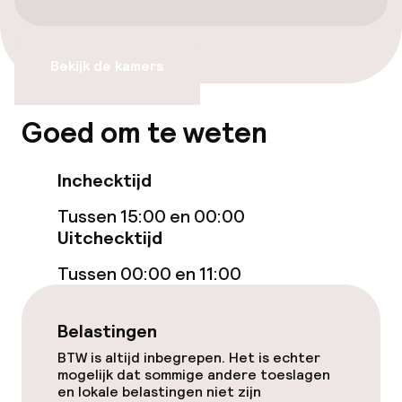
Toegankelijkheid
Bekijk de kamers
Lift
Goed om te weten
Voor toegankelijkheid
geoptimaliseerde kamers beschikbaar
Inchecktijd
Kamers
Tussen 15:00 en 00:00
Uitchecktijd
Familiekamers beschikbaar
Tussen 00:00 en 11:00
Voor toegankelijkheid
geoptimaliseerde kamers beschikbaar
Belastingen
BTW is altijd inbegrepen. Het is echter
Zwemmen & wellness
mogelijk dat sommige andere toeslagen
en lokale belastingen niet zijn