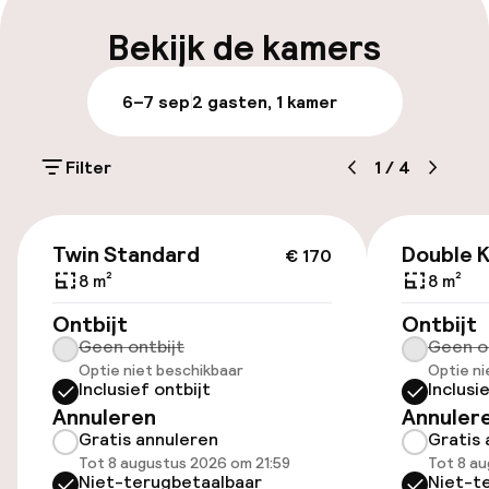
Vroeg uitchecken mogelijk
Bekijk de kamers
Meertalige medewerkers
6–7 sep
2 gasten, 1 kamer
Bagageruimte
Filter
1
/
4
Parkeren & mobiliteit
€ 170
Parkeergelegenheid op eigen terrein
Twin Standard
Double K
€ 170
(buiten)
8 m²
8 m²
Mogelijk extra kosten
Ontbijt
Ontbijt
Geen ontbijt
Geen o
Openbaar parkeren
Optie niet beschikbaar
Optie ni
Inclusief ontbijt
Inclusi
Annuleren
Annuler
Toegankelijkheid
Gratis annuleren
Gratis 
Tot 8 augustus 2026 om 21:59
Tot 8 au
Overal rolstoeltoegankelijk
Niet-terugbetaalbaar
Niet-t