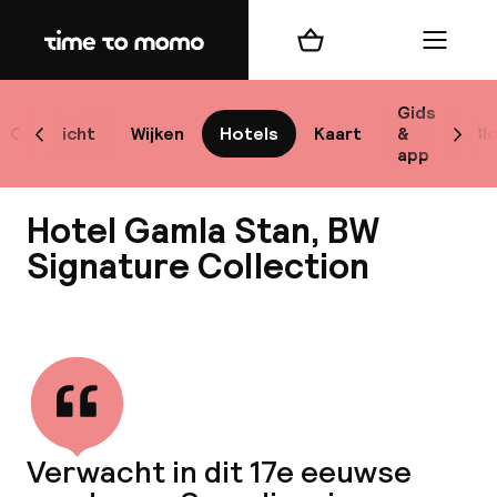
Home
Winkelmand
Menu
Sto
Gids
Overzicht
Wijken
Hotels
Kaart
&
Bl
Scroll naar links
Scrol
app
Best
Hotel Gamla Stan, BW
Signature Collection
Bekijk alle
bes
Reis
W
Verwacht in dit 17e eeuwse
Mij