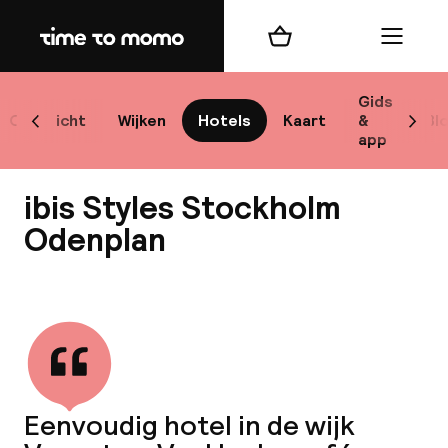
Home
Winkelmand
Menu
Sto
Gids
Overzicht
Wijken
Hotels
Kaart
&
Bl
Scroll naar links
Scrol
app
Best
ibis Styles Stockholm
Odenplan
Bekijk alle
bes
Reis
W
Eenvoudig hotel in de wijk
Mij