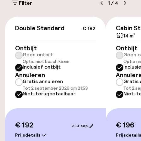
(buiten)
Filter
1
/
4
Mogelijk extra kosten
€ 192
Openbaar parkeren
Double Standard
Cabin S
€ 192
14 m²
Ontbijt
Ontbijt
Toegankelijkheid
Geen ontbijt
Geen o
Optie niet beschikbaar
Optie ni
Lift
Inclusief ontbijt
Inclusi
Annuleren
Annuler
Gratis annuleren
Gratis 
Entertainment
Tot 2 september 2026 om 21:59
Tot 2 s
Niet-terugbetaalbaar
Niet-t
Gratis wifi
TV lounge
€ 192
€ 196
3–4 sep.
Prijsdetails
Prijsdetail
Eet- en drinkdiensten