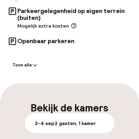
metrostation op slechts één minuut van het
hotel. Banken en een postkantoor liggen op
Parkeergelegenheid op eigen terrein
een paar minuten loopafstand van het hotel.
(buiten)
Mogelijk extra kosten
Openbaar parkeren
Welkom
Toon alle
Receptie: 24 uur geopend
Meertalige medewerkers
Bagageruimte
Bekijk de kamers
Parkeren & mobiliteit
3–4 sep
2 gasten, 1 kamer
Parkeergelegenheid op eigen terrein