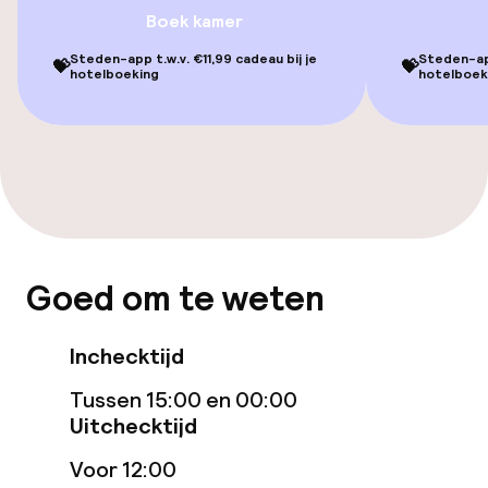
Boek kamer
Ontbijtbuffet
Steden-app t.w.v. €11,99 cadeau bij je
Steden-app
💝
💝
hotelboeking
hotelboek
Vroeg ontbijt
Schoonmaakvoorzieningen
Wasservice
Beleid
Goed om te weten
Overal rookvrij
Inchecktijd
Tussen 15:00 en 00:00
Uitchecktijd
Voor 12:00