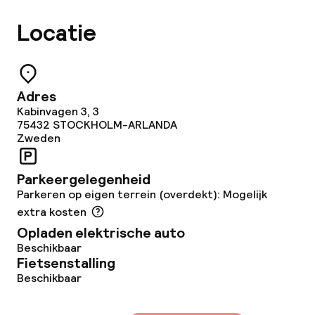
Locatie
Fitnessruimte / gym
Entertainment
Adres
Kabinvagen 3, 3
Betaalde wifi
75432
STOCKHOLM-ARLANDA
Zweden
Tuin
Parkeergelegenheid
Terras
Parkeren op eigen terrein (overdekt): Mogelijk
extra kosten
Zonneterras
Opladen elektrische auto
Theater / auditorium
Beschikbaar
Fietsenstalling
Beschikbaar
Eet- en drinkgelegenheden