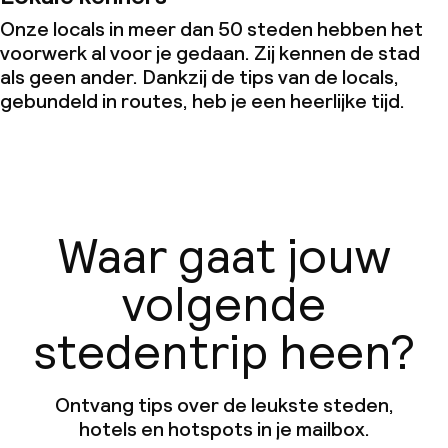
Onze locals in meer dan 50 steden hebben het
Conferentieruimte
voorwerk al voor je gedaan. Zij kennen de stad
als geen ander. Dankzij de tips van de locals,
Vergaderruimte
gebundeld in routes, heb je een heerlijke tijd.
Beleid
Overal rookvrij
Waar gaat jouw
Kleine huisdieren toegestaan (minder
dan de 5 kg)
volgende
Grote huisdieren toegestaan (meer
stedentrip heen?
dan 5 kg)
Ontvang tips over de leukste steden,
hotels en hotspots in je mailbox.