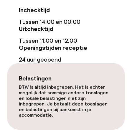
Inchecktijd
Toegankelijkheid
Tussen 14:00 en 00:00
Overal rolstoeltoegankelijk
Uitchecktijd
Lift
Tussen 11:00 en 12:00
Openingstijden receptie
Voor toegankelijkheid
24 uur geopend
geoptimaliseerde kamers beschikbaar
Belastingen
Kamers
BTW is altijd inbegrepen. Het is echter
Voor toegankelijkheid
mogelijk dat sommige andere toeslagen
geoptimaliseerde kamers beschikbaar
en lokale belastingen niet zijn
inbegrepen. Je betaalt deze toeslagen
en belastingen bij aankomst in je
accommodatie.
Zwemmen & wellness
Zoetwater binnenzwembad