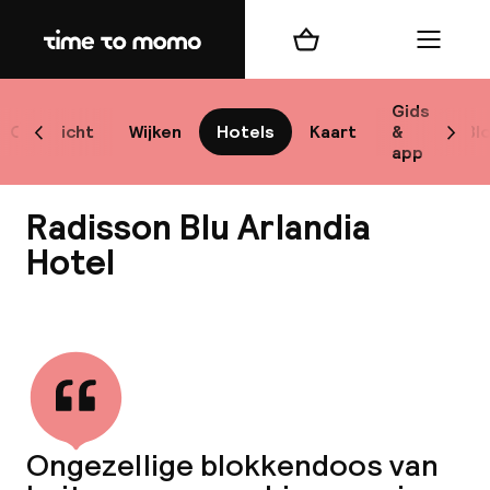
Home
Winkelmand
Menu
Sto
Gids
Overzicht
Wijken
Hotels
Kaart
&
Bl
Scroll naar links
Scrol
app
Best
Radisson Blu Arlandia
Hotel
Bekijk alle
bes
Reis
W
Ongezellige blokkendoos van
Mij