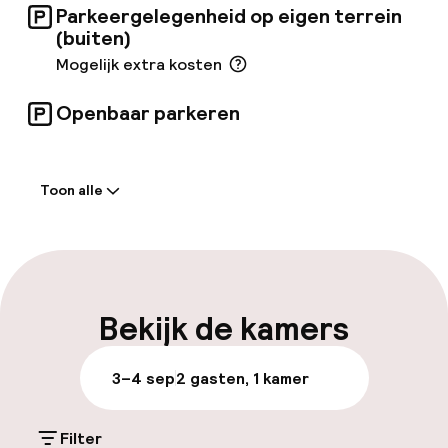
Parkeergelegenheid op eigen terrein
(buiten)
Mogelijk extra kosten
Openbaar parkeren
Welkom
Toon alle
Receptie: 24 uur geopend
Laat uitchecken mogelijk
Meertalige medewerkers
Bekijk de kamers
Bagageruimte
3–4 sep
2 gasten, 1 kamer
Parkeren & mobiliteit
Filter