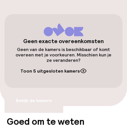
Parkeergelegenheid op eigen terrein
(buiten)
Mogelijk extra kosten
Parkeerservice
Geen exacte overeenkomsten
Openbaar parkeren
Geen van de kamers is beschikbaar of komt
overeen met je voorkeuren. Misschien kun je
Oplaadpunt elektrische auto op
ze veranderen?
locatie
Toon 5 uitgesloten kamers
Luchthavenshuttle
Fietsenstalling
Bekijk de kamers
Fietsverhuur
Fietsen beschikbaar
Goed om te weten