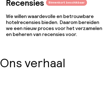
Recensies
Binnenkort beschikbaar
Restaurant
We willen waardevolle en betrouwbare
Bar
hotelrecensies bieden. Daarom bereiden
we een nieuw proces voor het verzamelen
en beheren van recensies voor.
Eet- en drinkdiensten
Ontbijtbuffet
Lunchbuffet
Ons verhaal
Lunch, vast menu
Diner à la carte
Over ons
Roomservice
Dieetopties