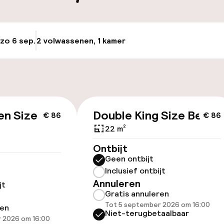
nheid op eigen
Luchthavenshut
n)
Transferservice
osten
 zo 6 sep.
2 volwassenen, 1 kamer
Update beschikba
Fietsen beschik
keren
ektrische auto op
en Size
Double King Size Bed
€ 86
€ 86
id
22 m²
Ontbijt
ltoegankelijk
Voor toegankelij
Geen ontbijt
geoptimaliseerd
Inclusief ontbijt
beschikbaar
Annuleren
jt
Gratis annuleren
Tot 5 september 2026 om 16:00
ren
Niet-terugbetaalbaar
 2026 om 16:00