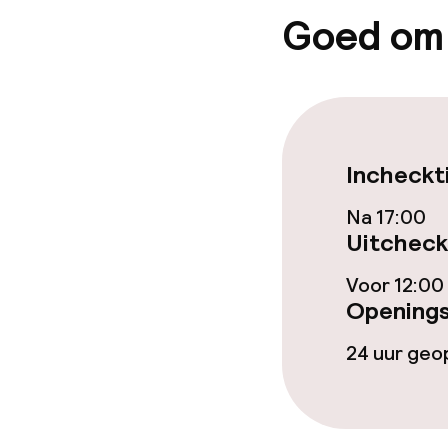
Goed om
Eet- en drink
Bar
Incheckt
Eet- en drinkd
Na 17:00
Uitcheck
Ontbijtbuffet
Voor 12:00
Vroeg ontbijt
Openings
24 uur ge
Dieetopties
Vegetarische 