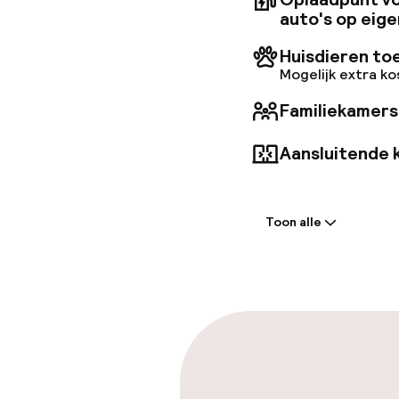
auto's op eige
Huisdieren to
Mogelijk extra k
Familiekamers
Aansluitende 
Welkom
Toon alle
Receptie: 24 
Laat uitcheck
Parkeren & mob