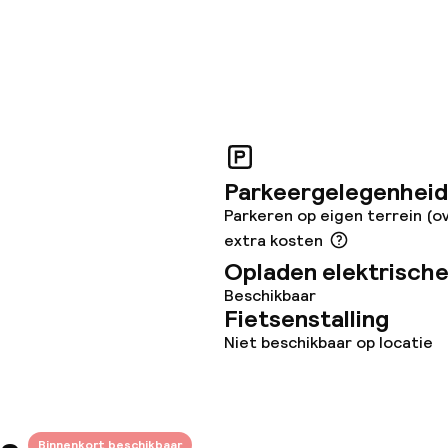
teiten
uimte
te
Parkeergelegenheid
Parkeren op eigen terrein (o
extra kosten
Opladen elektrische
Beschikbaar
omst
Kleine huisdiere
Fietsenstalling
(minder dan de 5
Niet beschikbaar op locatie
j
Grote huisdiere
(meer dan 5 kg)
Binnenkort beschikbaar