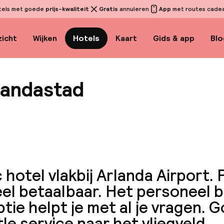
tels met goede
prijs-kwaliteit
Gratis
annuleren
App
met routes cadeau
icht
Wijken
Hotels
Kaart
Gids & app
Blo
landastad
Bekijk
 hotel vlakbij Arlanda Airport. 
el betaalbaar. Het personeel bi
tie helpt je met al je vragen. 
le service naar het vliegveld.