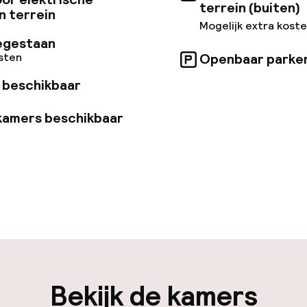
terrein (buiten)
n terrein
Mogelijk extra kost
egestaan
osten
Openbaar parke
 beschikbaar
kamers beschikbaar
uur geopend
Meertalige med
en mogelijk
Bagageruimte
iliteit
Bekijk de kamers