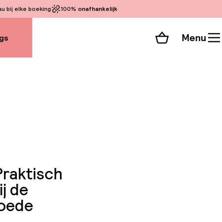
 bij elke boeking
100%
onafhankelijk
Menu
gs
Winkelmand
Bekijk de kamers
 alle 62 foto’s
Praktisch
j de
Goede