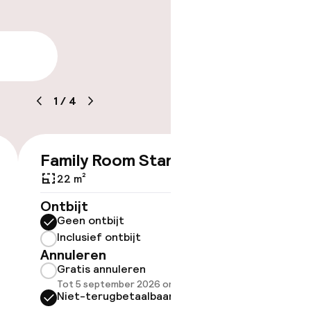
tle
arheid
baar
1
/
4
Family Room Standard
Double
€ 94
Bed
22 m²
22 m²
Ontbijt
kheid
Geen ontbijt
e kamers
Ontbijt
Inclusief ontbijt
Geen 
Annuleren
Inclus
Gratis annuleren
Annule
Tot 5 september 2026 om 16:00
Grati
Niet-terugbetaalbaar
Tot 5 