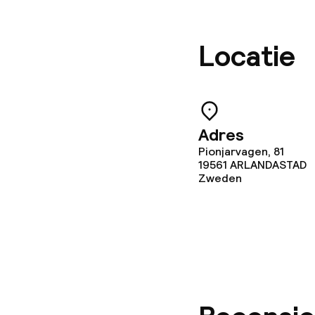
Locatie
Zakelijke facili
Conferentier
Vergaderruim
Adres
Pionjarvagen, 81
19561
ARLANDASTAD
Zweden
Beleid
Borg bij aank
Overal rookvri