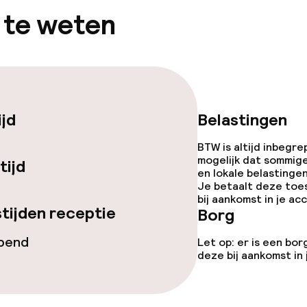
 te weten
gelegenheden
ijd
Belastingen
iensten
BTW is altijd inbegre
mogelijk dat sommig
tijd
en lokale belastingen
Je betaalt deze toe
bij aankomst in je a
tijden receptie
Borg
opend
Let op: er is een bor
deze bij aankomst in
opties