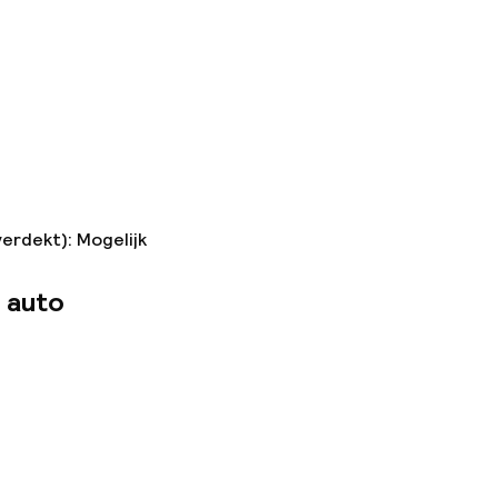
verdekt): Mogelijk
 auto
n toegestaan
 kg)
n toegestaan