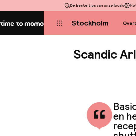
De beste tips
van onze locals
Ho
Stockholm
Overz
Home
Scandic Ar
Basic
en he
recep
shutt