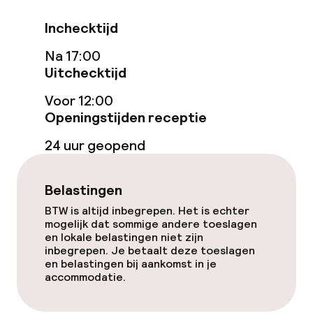
Inchecktijd
Entertainment
Na 17:00
Gratis wifi
Uitchecktijd
Voor 12:00
Eet- en drinkgelegenheden
Openingstijden receptie
24 uur geopend
Bar
Belastingen
Schoonmaakvoorzieningen
BTW is altijd inbegrepen. Het is echter
mogelijk dat sommige andere toeslagen
Wasservice
en lokale belastingen niet zijn
inbegrepen. Je betaalt deze toeslagen
en belastingen bij aankomst in je
accommodatie.
Beleid
Overal rookvrij