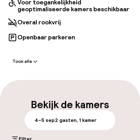
Voor toegankelijkheid
geoptimaliseerde kamers beschikbaar
Overal rookvrij
Openbaar parkeren
Welkom
Toon alle
Receptie: 24 uur geopend
Express check-in mogelijk
Express check-out mogelijk
Bekijk de kamers
Meertalige medewerkers
4–5 sep
2 gasten, 1 kamer
Bagageruimte
Filter