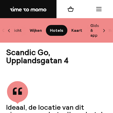
Home
Winkelmand
Menu
Sto
Gids
Overzicht
Wijken
Hotels
Kaart
&
Bl
Scroll naar links
Scrol
app
Best
Scandic Go,
Upplandsgatan 4
Bekijk alle
bes
Reis
W
Ideaal, de locatie van dit
Mij