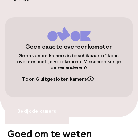
Parkeren & mobiliteit
Openbaar parkeren
Toegankelijkheid
Geen exacte overeenkomsten
Geen van de kamers is beschikbaar of komt
Overal rolstoeltoegankelijk
overeen met je voorkeuren. Misschien kun je
ze veranderen?
Lift
Toon 6 uitgesloten kamers
Voor toegankelijkheid
geoptimaliseerde kamers beschikbaar
Bekijk de kamers
Kamers
Voor toegankelijkheid
Goed om te weten
geoptimaliseerde kamers beschikbaar