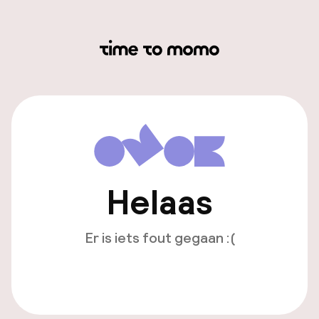
Helaas
Er is iets fout gegaan :(
Opnieuw laden