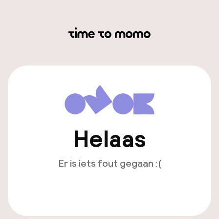
Helaas
Er is iets fout gegaan :(
Opnieuw laden