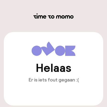
Helaas
Er is iets fout gegaan :(
Opnieuw laden