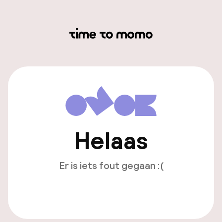
Helaas
Er is iets fout gegaan :(
Opnieuw laden