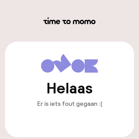
Helaas
Er is iets fout gegaan :(
Opnieuw laden