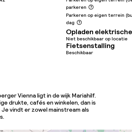
orzieningen
parkeren
Parkeren op eigen terrein (bu
dag
Opladen elektrische
Niet beschikbaar op locatie
Fietsenstalling
teiten
Beschikbaar
uimte
te
ger Vienna ligt in de wijk Mariahilf.
ige drukte, cafés en winkelen, dan is
k. Je vindt er zowel mainstream als
omst
s.
j