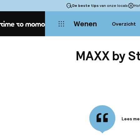
De beste tips
van onze locals
Ho
Wenen
Overzicht
Home
MAXX by St
Lees me
Informa
Het 4-st
u nu op 