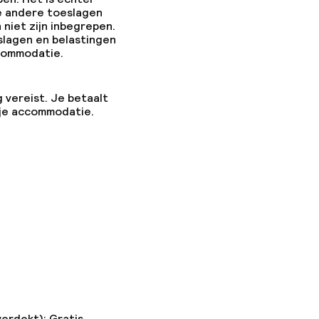
e andere toeslagen
 niet zijn inbegrepen.
slagen en belastingen
ccommodatie.
g vereist. Je betaalt
 je accommodatie.
verdekt): Gratis