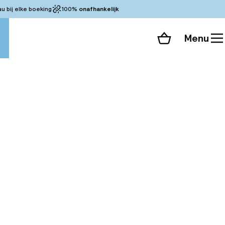
 bij elke boeking
100%
onafhankelijk
Menu
Winkelmand
Bekijk de kamers
alle 118 foto’s
mfort en gemak, of
lles wat u nodig