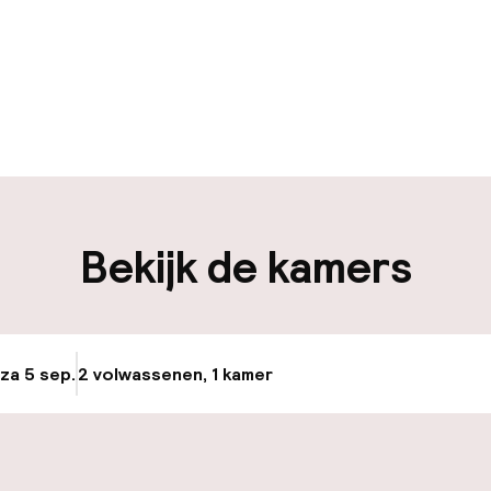
uur geopend
Meertalige med
ken mogelijk
Bagageruimte
iliteit
Bekijk de kamers
nheid op eigen
Openbaar parke
n)
Luchthavenshut
 za 5 sep.
2 volwassenen, 1 kamer
Update beschikba
Fietsenstalling
nheid op eigen
n)
Fietsverhuur