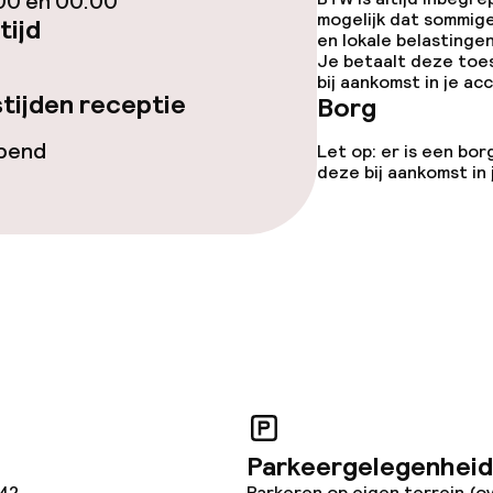
00 en 00:00
mogelijk dat sommig
tijd
en lokale belastingen
Je betaalt deze toe
bij aankomst in je a
tijden receptie
Borg
opend
Let op: er is een bor
iensten
deze bij aankomst in
te
ties
Parkeergelegenheid
142
Parkeren op eigen terrein (o