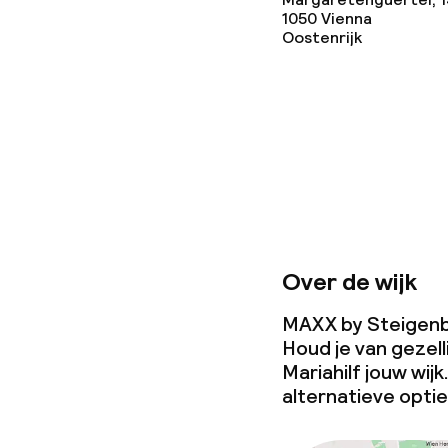
Schoonmaakvo
1050
Vienna
Oostenrijk
Wasservice
Zakelijke facili
Conferentier
Vergaderruim
Over de wijk
MAXX by Steigenber
Beleid
Houd je van gezell
Mariahilf jouw wij
Borg bij aank
alternatieve optie
Overal rookvri