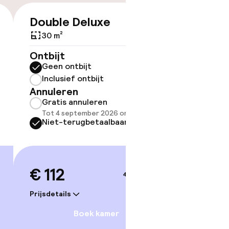
Double Deluxe
Junior
€ 112
30 m²
34 m²
kheid
Ontbijt
Ontbijt
e kamers
Geen ontbijt
Geen 
Inclusief ontbijt
Inclus
Annuleren
Annule
Gratis annuleren
Grati
Tot 4 september 2026 om 16:00
Tot 4 
Niet-terugbetaalbaar
Niet-
€ 112
€ 13
4–5 sep.
Prijsdetails
Prijsdetai
Boek kamer