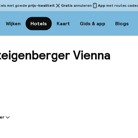
tels met goede
prijs-kwaliteit
Gratis
annuleren
App
met routes cadeau
Wijken
Hotels
Kaart
Gids & app
Blogs
eigenberger Vienna
Bekijk 
er
tie gedeeld door de accommodatie:
erren Falkensteiner Hotel Wien Margareten biedt co
zakenreis of vakantie bent in Wenen. Het hotel heeft a