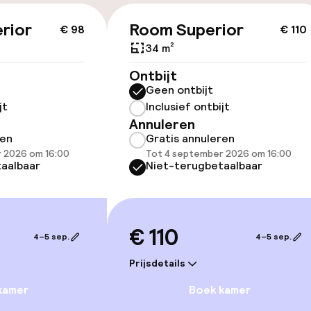
rior
Room Superior
€ 98
€ 110
id
34 m²
ltoegankelijk
Voor toegankelij
Ontbijt
geoptimaliseerd
Geen ontbijt
beschikbaar
jt
Inclusief ontbijt
Annuleren
ren
Gratis annuleren
 2026 om 16:00
Tot 4 september 2026 om 16:00
aalbaar
Niet-terugbetaalbaar
lijkheid
€ 110
erde kamers
4–5 sep.
4–5 sep.
Prijsdetails
kamer
Boek kamer
llness