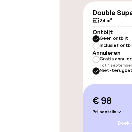
Double Supe
Toegankelijkhe
24 m²
Overal rolstoe
Ontbijt
Geen ontbijt
Lift
Inclusief ontbi
Annuleren
Gratis annule
Tot 4 september
Niet-terugbet
Kamers
Voor toeganke
€ 98
geoptimalise
beschikbaar
Prijsdetails
Boek 
Zwemmen & we