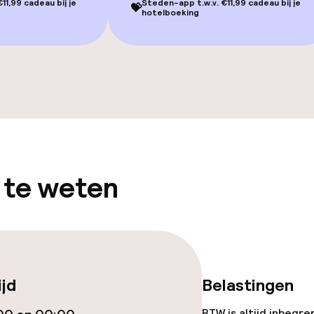
11,99 cadeau bij je
Steden-app t.w.v. €11,99 cadeau bij je
💝
hotelboeking
Massage
Fitnessruimte /
ingen
 te weten
TV lounge
ijd
Belastingen
gelegenheden
BTW is altijd inbegre