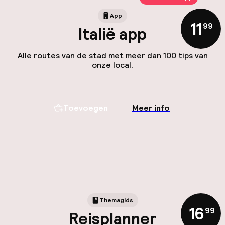
App
11
,
99
Italië app
Alle routes van de stad met meer dan 100 tips van
onze local.
Toevoegen
Meer info
Themagids
16
,
99
Reisplanner