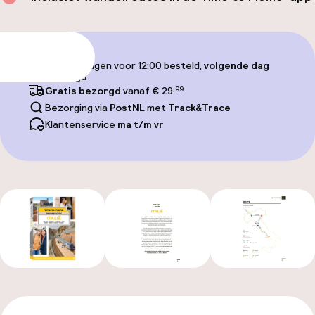
Toevoegen
Op werkdagen voor 12:00 besteld,
volgende dag
bezorgd
Gratis bezorgd
vanaf € 29
,99
Bezorging via
PostNL
met
Track&Trace
Klantenservice
ma t/m vr
Alle foto’s