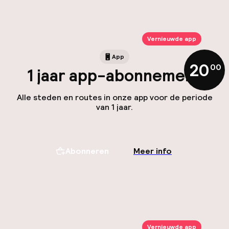
Vernieuwde app
App
20
,
00
1 jaar app-abonnement
Alle steden en routes in onze app voor de periode
van 1 jaar.
Abonneren
Meer info
Vernieuwde app