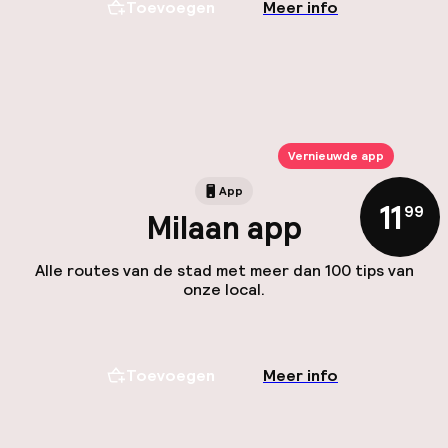
Toevoegen
Meer info
Vernieuwde app
App
11
,
99
Milaan app
Alle routes van de stad met meer dan 100 tips van
onze local.
Toevoegen
Meer info