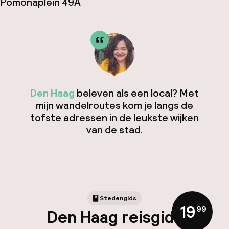
Pomonaplein 49A
Den Haag
beleven als een local? Met
mijn wandelroutes kom je langs de
tofste adressen in de leukste wijken
van de stad.
Stedengids
19
,
99
Den Haag reisgids