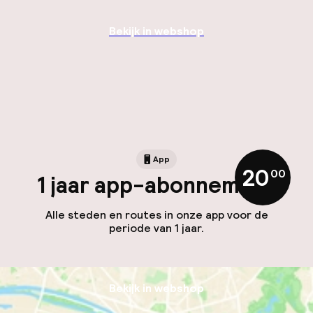
Bekijk in webshop
App
20
,
00
1 jaar app-abonnement
Alle steden en routes in onze app voor de
periode van 1 jaar.
Bekijk in webshop