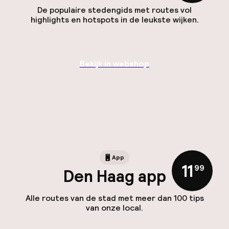
De populaire stedengids met routes vol
highlights en hotspots in de leukste wijken.
Bekijk in webshop
App
11
,
99
Den Haag app
Alle routes van de stad met meer dan 100 tips
van onze local.