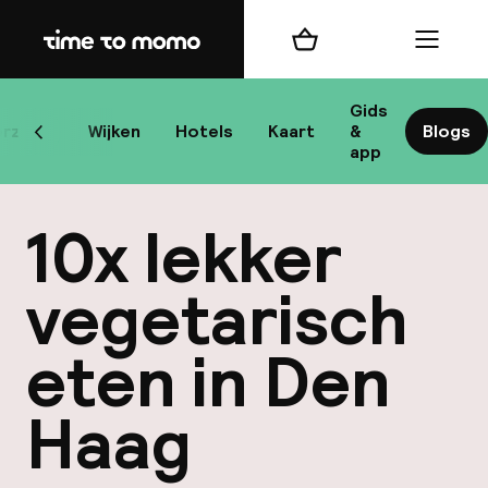
Home
Winkelmand
Menu
Gids
rzicht
Wijken
Hotels
Kaart
&
Blogs
Scroll naar links
H
app
10x lekker
B
vegetarisch
eten in Den
Haag
best
Reisi