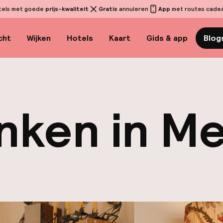
tels met goede
prijs-kwaliteit
Gratis
annuleren
App
met routes cadeau
cht
Wijken
Hotels
Kaart
Gids & app
Blog
inken in M