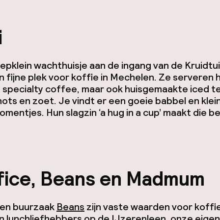
i
iepklein wachthuisje aan de ingang van de Kruidtui
en fijne plek voor koffie in Mechelen. Ze serveren h
e
specialty
coffee
, maar ook huisgemaakte iced t
ots en zoet. Je vindt er een goeie babbel en klei
mentjes. Hun slagzin ‘a hug in a cup’ maakt die b
fice, Beans en Madmum
en buurzaak
Beans
zijn vaste waarden voor koffi
n lunchliefhebbers op de IJzerenleen, onze eigen