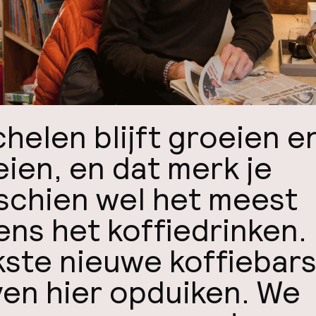
helen blijft groeien e
eien, en dat merk je
schien wel het meest
dens het koffiedrinken.
kste nieuwe koffiebar
jven hier opduiken. We