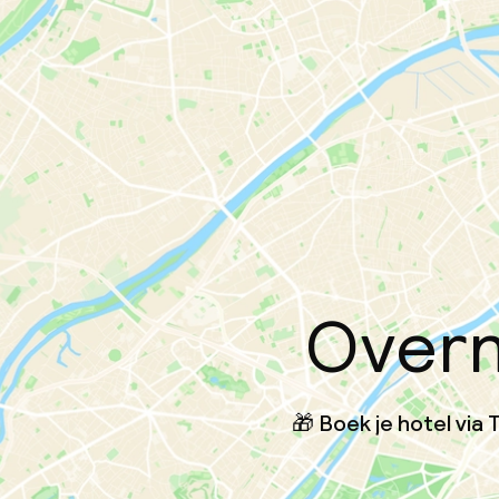
Overn
🎁 Boek je hotel vi