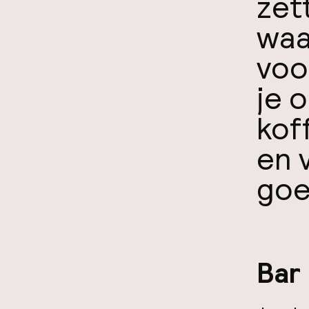
zet
waa
voo
je 
kof
en v
goe
Bar 