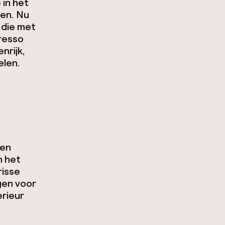
 in het
len. Nu
 die met
presso
nrijk,
elen.
ten
n het
risse
gen voor
erieur