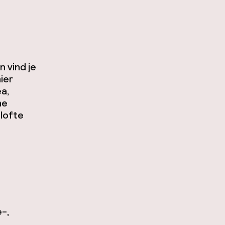
n vind je
ier
ea,
ne
elofte
e-,