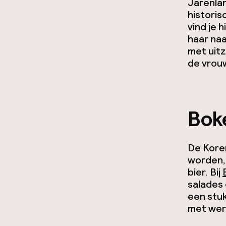
Jarenlan
histori
vind je h
haar naa
met uitz
de vrou
Bok
De Kore
worden, 
bier. Bij
salades 
een stu
met wer