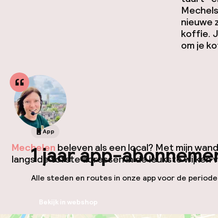
Mechelse
nieuwe 
koffie. 
om je k
App
Mechelen
beleven als een local? Met mijn wan
1 jaar app-abonneme
langs de tofste adressen in de leukste wijken 
Alle steden en routes in onze app voor de periode v
Bekijk in webshop