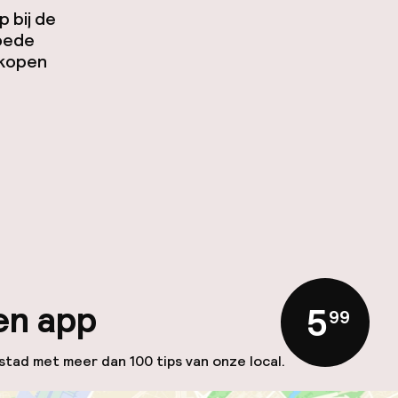
 bij de
goede
 kopen
en app
5
,
99
 stad met meer dan 100 tips van onze local.