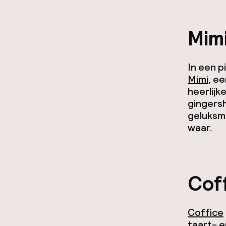
Mim
In een p
Mimi
, e
heerlijk
gingersh
geluksmo
waar.
Cof
Coffice
taart- e