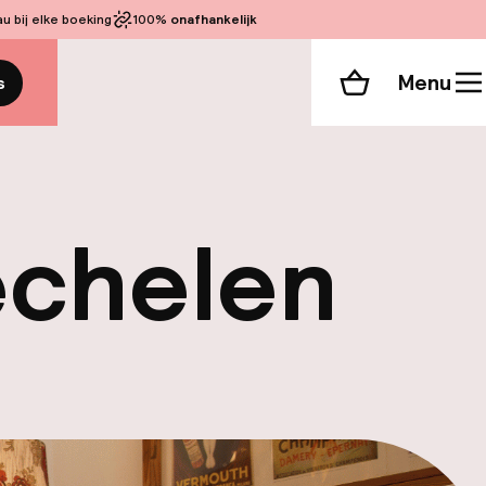
 bij elke boeking
100%
onafhankelijk
Menu
s
Winkelmand
echelen