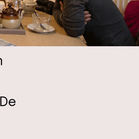
n
 De
s