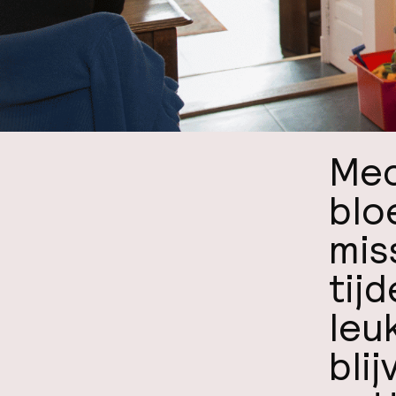
Mec
blo
mis
tij
leu
bli