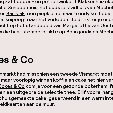
g zat hoeden- en pettenwinkel ’t Klakkenhuizeke
sche Schepenhuis, het oudste stadhuis van Meche
ier
Bar Klak
, een piepkleine maar trendy koffiebar
m knipoogt naar het verleden. Je drinkt er je es
icht op het standbeeld van Margaretha van Ooste
w die haar stempel drukte op Bourgondisch Mech
es & Co
nmarkt had misschien een tweede Vismarkt moe
maar voorlopig winnen koffie en cake het hier va
Bokes & Co
kom je voor een gezonde boterham, f
en een uitgebreide selectie thee. Blijf vooral han
k huisgemaakte cake, geserveerd in een warm int
eldkaarten aan de muur.