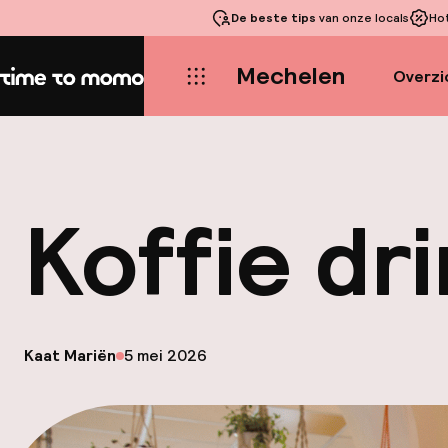
De beste tips
van onze locals
Ho
Mechelen
Overzi
Home
Koffie dr
op
Kaat Mariën
5 mei 2026
Gepubliceerd door