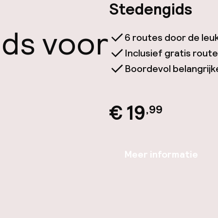
Stedengids
ids voor
6 routes door de leu
Inclusief gratis rou
Boordevol belangrijke 
€ 19
,99
Meer informatie