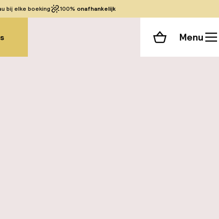
 bij elke boeking
100%
onafhankelijk
Menu
gs
Winkelmand