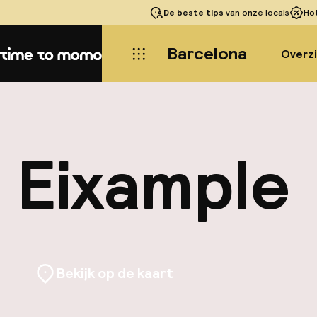
De beste tips
van onze locals
Ho
Barcelona
Overz
Home
Eixample
Bekijk op de kaart