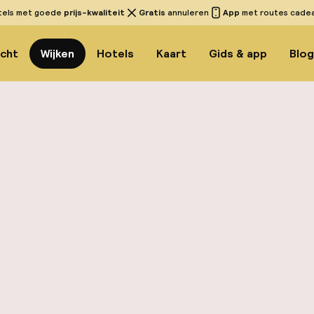
tels met goede
prijs-kwaliteit
Gratis
annuleren
App
met routes cadeau
icht
Wijken
Hotels
Kaart
Gids & app
Blo