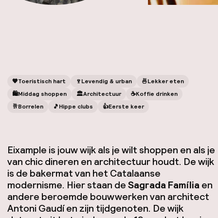
🧡
Toeristisch hart
🍷
Levendig & urban
🍜
Lekker eten
🛍
Middag shoppen
🏛️
Architectuur
☕️
Koffie drinken
🥂
Borrelen
🎵
Hippe clubs
👍
Eerste keer
Eixample is jouw wijk als je wilt shoppen en als je
van chic dineren en architectuur houdt. De wijk
is de bakermat van het Catalaanse
modernisme. Hier staan de
Sagrada Família
en
andere beroemde bouwwerken van architect
Antoni Gaudí en zijn tijdgenoten. De wijk