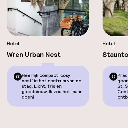
Hotel
Hotel
Scroll
Wren Urban Nest
Staunto
Heerlijk compact ‘cosy
Prac
nest’ in het centrum van de
geor
stad. Licht, fris en
St. 
gloednieuw. Ik zou het maar
Cent
doen!
ontbi