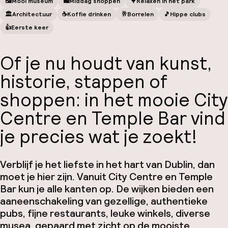
🖼
Mooi museum
🛍
Middag shoppen
🌳
Relaxen in het park
🏛️
Architectuur
☕️
Koffie drinken
🥂
Borrelen
🎵
Hippe clubs
👍
Eerste keer
Of je nu houdt van kunst,
historie, stappen of
shoppen: in het mooie City
Centre en Temple Bar vind
je precies wat je zoekt!
Verblijf je het liefste in het hart van Dublin, dan
moet je hier zijn. Vanuit City Centre en Temple
Bar kun je alle kanten op. De wijken bieden een
aaneenschakeling van gezellige, authentieke
pubs, fijne restaurants, leuke winkels, diverse
musea, gepaard met zicht op de mooiste