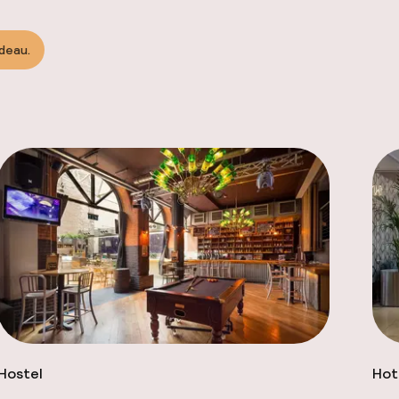
adeau.
Hostel
Hot