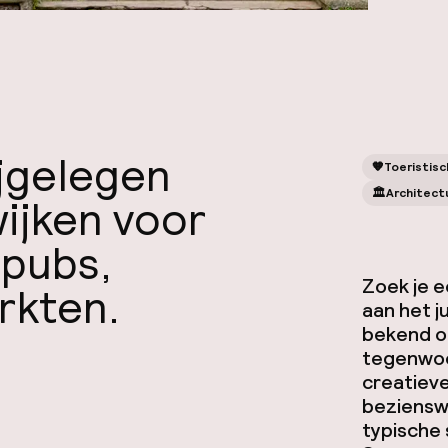
ijgelegen
🧡
Toeristisc
🏛️
Architect
wijken voor
 pubs,
Zoek je 
rkten.
aan het j
bekend om
tegenwoo
creatieve
bezienswa
typische 