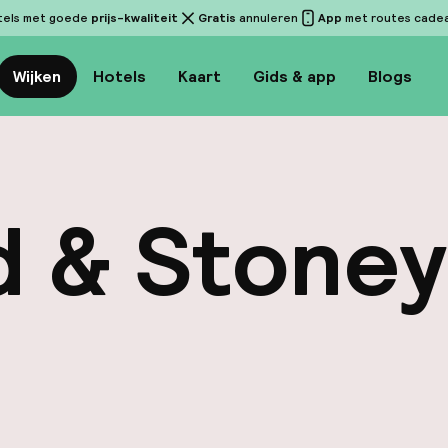
tels met goede
prijs-kwaliteit
Gratis
annuleren
App
met routes cadeau
Wijken
Hotels
Kaart
Gids & app
Blogs
d & Stone