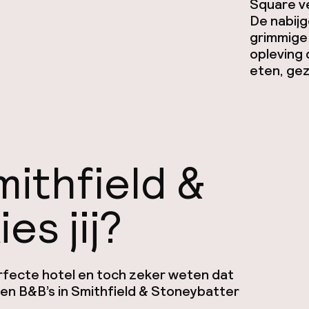
Square v
De nabij
grimmige 
opleving 
eten, gez
mithfield &
es jij?
rfecte hotel en toch zeker weten dat
s en B&B’s in Smithfield & Stoneybatter