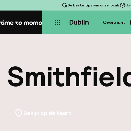
De beste tips
van onze locals
Ho
Dublin
Overzicht
Home
Smithfiel
Bekijk op de kaart