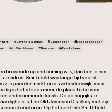
h hart
🍷
Levendig & urban
🍜
Lekker eten
🛍
Middag shoppen
uur
☕️
Koffie drinken
🥂
Borrelen
👍
Eerste keer
een bruisende
up and coming
wijk, dan ben je hier
uiste adres. Smithfield was lange tijd vooral
 zijn paardenmarkt en als arbeiderswijk, maar
rdig is het steeds meer de
place to be
voor
 en ondernemende locals. De belangrijkste
ardigheid is The Old Jameson Distillery met zijn
schoorsteentoren. Op het centrale Smithfield