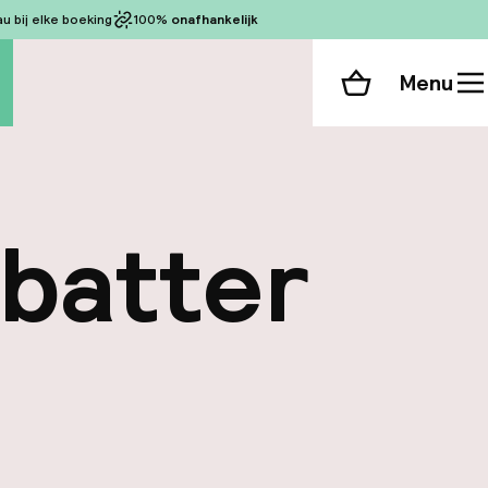
 bij elke boeking
100%
onafhankelijk
Menu
Winkelmand
ybatter