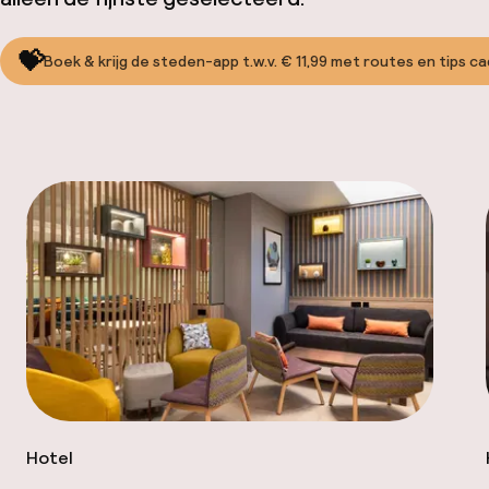
💝
Boek & krijg de steden-app t.w.v. € 11,99 met routes en tips c
Hotel