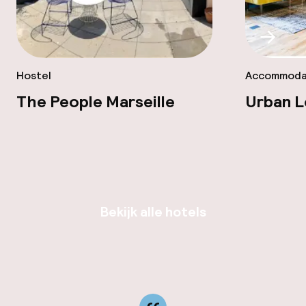
Scroll
Hostel
Accommoda
The People Marseille
Urban L
Bekijk alle hotels