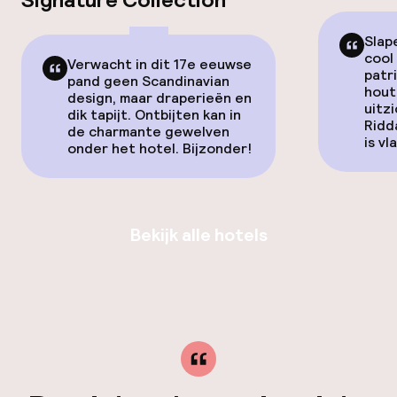
Slap
cool 
Verwacht in dit 17e eeuwse
patr
pand geen Scandinavian
hout
design, maar draperieën en
uitz
dik tapijt. Ontbijten kan in
Ridd
de charmante gewelven
is vla
onder het hotel. Bijzonder!
Bekijk alle hotels