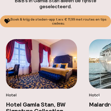
B&B’s in Gamla Stan alleen de fijnste
geselecteerd.
Boek & krijg de steden-app t.w.v. € 11,99 met routes en tips
💝
cadeau.
Hotel
Hotel
Scroll
Hotel Gamla Stan, BW
Malardr
Signature Collection