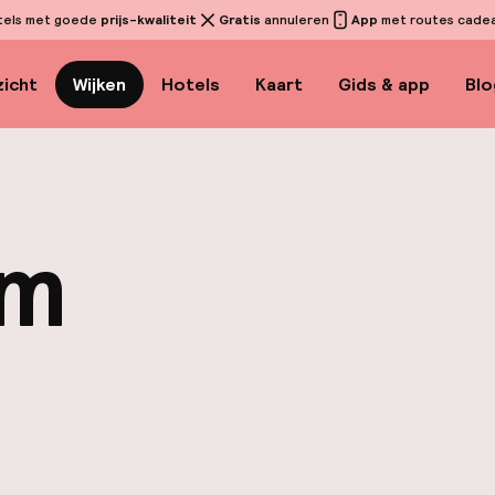
tels met goede
prijs-kwaliteit
Gratis
annuleren
App
met routes cadeau
icht
Wijken
Hotels
Kaart
Gids & app
Blo
lm