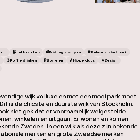
hart
🍜
Lekker eten
🛍
Middag shoppen
🌳
Relaxen in het park
r
☕️
Koffie drinken
🥂
Borrelen
🎵
Hippe clubs
⚜️
Design
evendige wijk vol luxe en met een mooi park moet
n. Dit is de chicste en duurste wijk van Stockholm.
 ook niet gek dat er voornamelijk welgestelde
en, winkelen en uitgaan. Er wonen en komen
ekende Zweden. In een wijk als deze zijn bekende
nationale merken en grote Zweedse merken