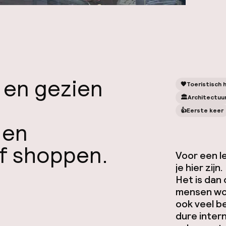
n en gezien
🧡
Toeristisch 
🏛️
Architectuu
👍
Eerste keer
 en
ef shoppen.
Voor een l
je hier zij
Het is dan
mensen won
ook veel b
dure inter