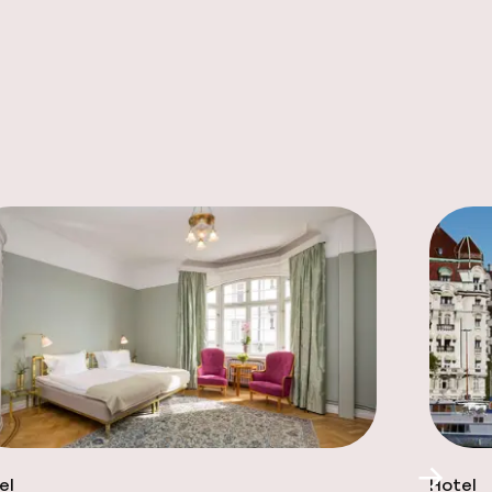
el
Hotel
Scroll