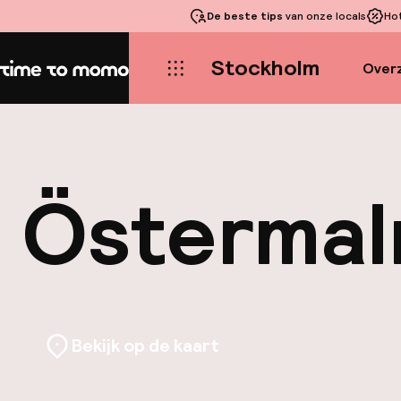
De beste tips
van onze locals
Ho
Stockholm
Overz
Home
Österma
Bekijk op de kaart