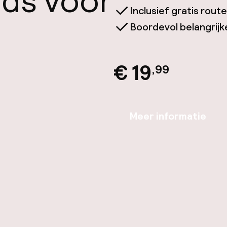
ids voor
Inclusief gratis rou
Boordevol belangrijke 
€ 19
,99
Meer informatie