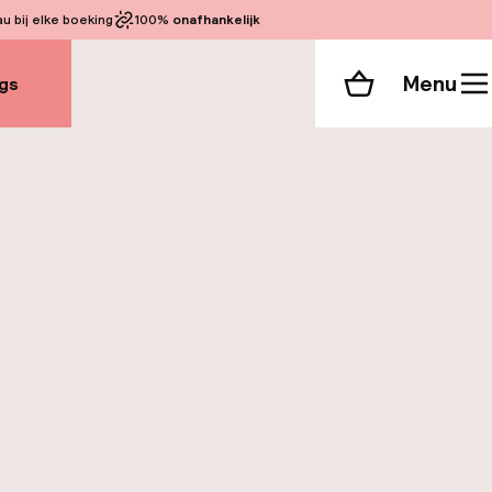
 bij elke boeking
100%
onafhankelijk
Menu
gs
Winkelmand