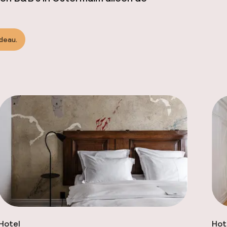
adeau.
Hotel
Hot