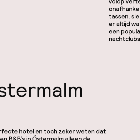
volop vert
onafhankeli
tassen, sie
er altijd w
een popula
nachtclubs
Östermalm
rfecte hotel en toch zeker weten dat
s en B&B’s in Östermalm alleen de