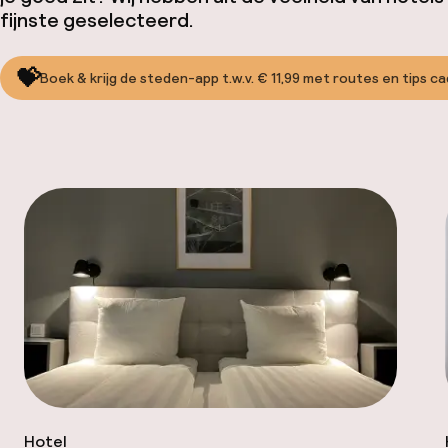
fijnste geselecteerd.
💝
Boek & krijg de steden-app t.w.v. € 11,99 met routes en tips c
Hotel