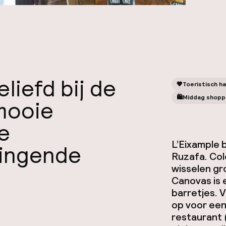
eliefd bij de
🧡
Toeristisch ha
🛍
Middag shopp
mooie
e
L’Eixample 
wingende
Ruzafa. Col
wisselen gro
Canovas is 
barretjes. 
op voor een
restaurant 