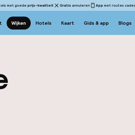
tels met goede
prijs-kwaliteit
Gratis
annuleren
App
met routes cadeau
t
Wijken
Hotels
Kaart
Gids & app
Blogs
e