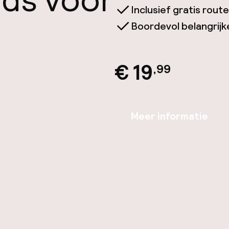
ids voor
Inclusief gratis rou
Boordevol belangrijke 
€ 19
,99
Meer informatie