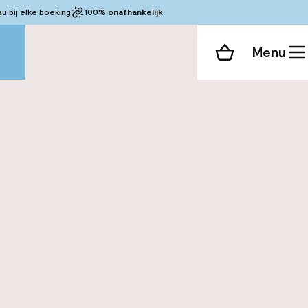
 bij elke boeking
100%
onafhankelijk
Menu
Winkelmand