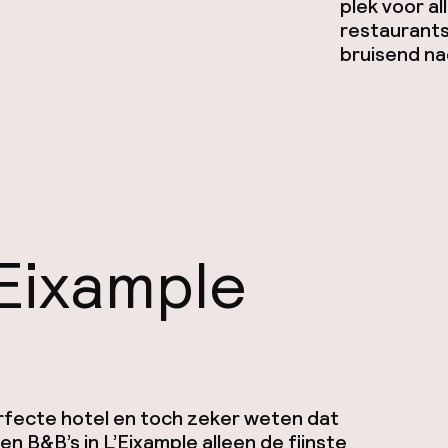
plek voor al
restaurants
bruisend na
’Eixample
rfecte hotel en toch zeker weten dat
en B&B’s in L’Eixample alleen de fijnste