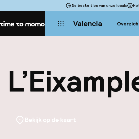
De beste tips
van onze locals
Ho
Valencia
Overzich
Home
L’Eixampl
Bekijk op de kaart