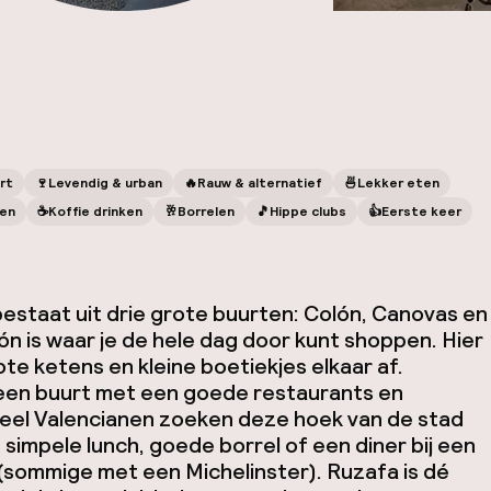
rt
🍷
Levendig & urban
🔥
Rauw & alternatief
🍜
Lekker eten
en
☕️
Koffie drinken
🥂
Borrelen
🎵
Hippe clubs
👍
Eerste keer
bestaat uit drie grote buurten: Colón, Canovas en
ón is waar je de hele dag door kunt shoppen. Hier
te ketens en kleine boetiekjes elkaar af.
een buurt met een goede restaurants en
Veel Valencianen zoeken deze hoek van de stad
 simpele lunch, goede borrel of een diner bij een
(sommige met een Michelinster). Ruzafa is dé