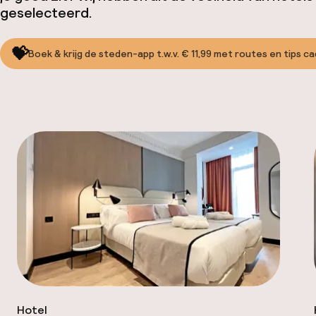
geselecteerd.
💝
Boek & krijg de steden-app t.w.v. € 11,99 met routes en tips c
Hotel