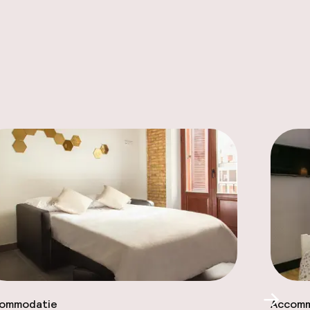
ommodatie
Accomm
Scroll