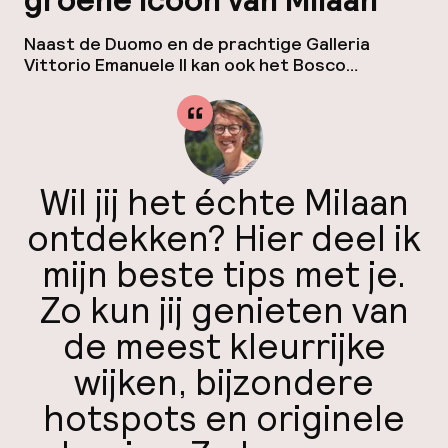
groene icoon van Milaan
Mijn
Naast de Duomo en de prachtige Galleria
Vittorio Emanuele II kan ook het Bosco
ver
Verticale op je to-do-list wanneer je op
Hul
citytrip naar Milaan komt. Het Bosco Verticale
werd al direct na zijn opening het groene icoon
van Milaan. Hoewel de Milanezen eerst vooral
sceptisch waren over het slagen van dit
bijzondere ontwerp, kreeg […]
Wil jij het échte Milaan
O
ontdekken? Hier deel ik
mijn beste tips met je.
Zo kun jij genieten van
Ne
de meest kleurrijke
wijken, bijzondere
hotspots en originele
Facebo