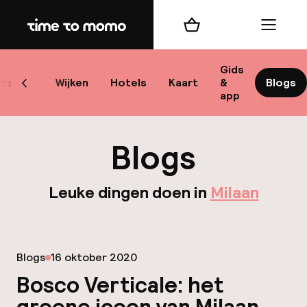
Home
Winkelmand
Menu
M
Gids
rzicht
Wijken
Hotels
Kaart
&
Blogs
Scroll naar links
app
B
Blogs
Leuke dingen doen in
Milaan
best
Gepubliceerd op
Blogs
16 oktober 2020
Reisi
Bosco Verticale: het
We