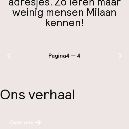
adresjes. Zo leren maar
weinig mensen Milaan
kennen!
Pagina
4 — 4
Vorige pagina
Vol
Ons verhaal
Over ons