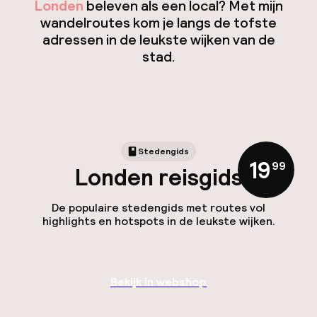
Londen
beleven als een local? Met mijn
wandelroutes kom je langs de tofste
adressen in de leukste wijken van de
stad.
Stedengids
19
,
99
Londen reisgids
De populaire stedengids met routes vol
highlights en hotspots in de leukste wijken.
Bekijk in webshop