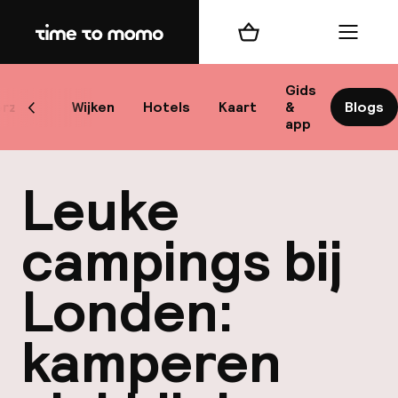
Home
Winkelmand
Menu
Lo
Gids
rzicht
Wijken
Hotels
Kaart
&
Blogs
Scroll naar links
app
B
Leuke
campings bij
Londen:
best
kamperen
Reisi
We