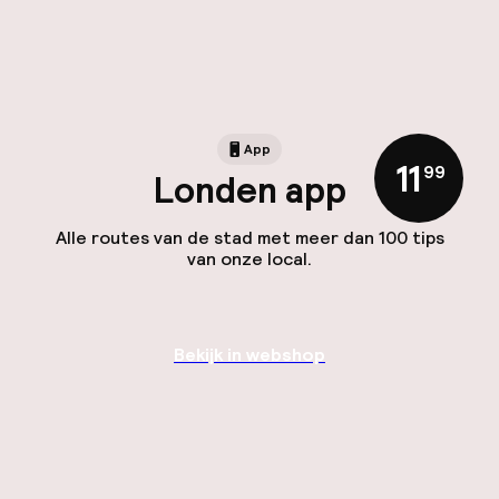
App
11
,
99
Londen app
Alle routes van de stad met meer dan 100 tips
van onze local.
Bekijk in webshop