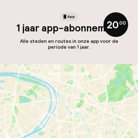
App
20
,
00
1 jaar app-abonnement
Alle steden en routes in onze app voor de
periode van 1 jaar.
Bekijk in webshop