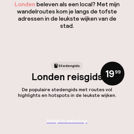
Londen
beleven als een local? Met mijn
wandelroutes kom je langs de tofste
adressen in de leukste wijken van de
stad.
Stedengids
19
,
99
Londen reisgids
De populaire stedengids met routes vol
highlights en hotspots in de leukste wijken.
Bekijk in webshop