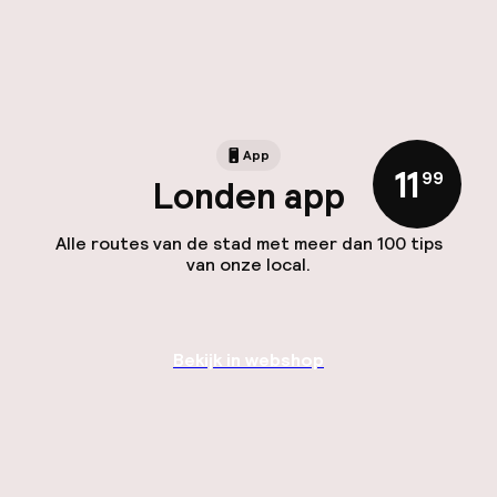
App
11
,
99
Londen app
Alle routes van de stad met meer dan 100 tips
van onze local.
Bekijk in webshop