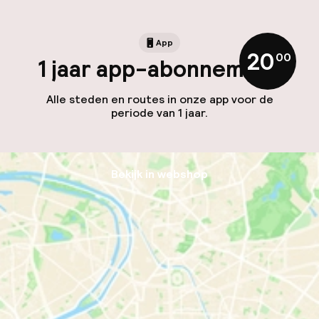
App
20
,
00
1 jaar app-abonnement
Alle steden en routes in onze app voor de
periode van 1 jaar.
Bekijk in webshop