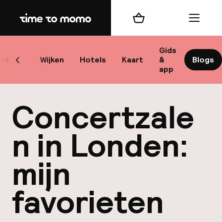
Home
Winkelmand
Menu
Lo
Gids
rzicht
Wijken
Hotels
Kaart
&
Blogs
Scroll naar links
app
B
Concertzale
n in Londen:
mijn
best
favorieten
Reisi
We