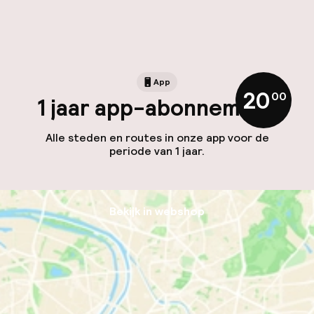
App
20
,
00
1 jaar app-abonnement
Alle steden en routes in onze app voor de
periode van 1 jaar.
Bekijk in webshop