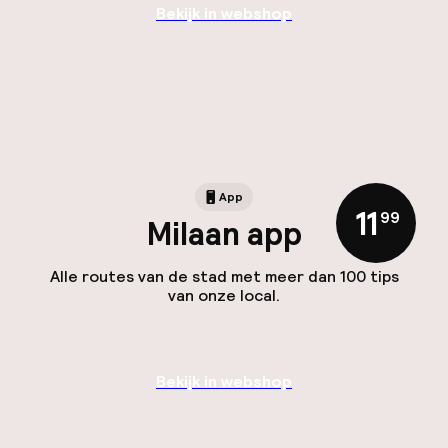
Bekijk in webshop
App
11
,
99
Milaan app
Alle routes van de stad met meer dan 100 tips
van onze local.
Bekijk in webshop