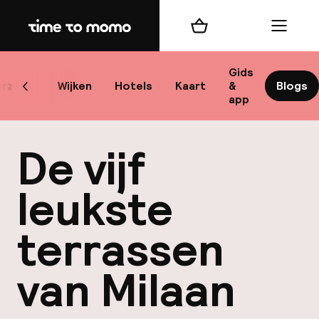
Home
Winkelmand
Menu
M
Gids
rzicht
Wijken
Hotels
Kaart
&
Blogs
Scroll naar links
app
B
De vijf
leukste
terrassen
best
van Milaan
Reisi
We