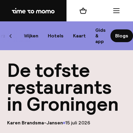
Home
Winkelmand
Menu
Gro
Gids
rzicht
Wijken
Hotels
Kaart
&
Blogs
Scroll naar links
app
Best
De tofste
restaurants
in Groningen
bes
Reis
W
op
Karen Brandsma-Jansen
15 juli 2026
Gepubliceerd door
Mij