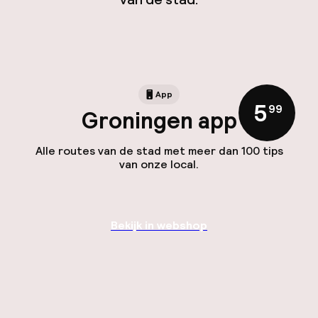
App
5
,
99
Groningen app
Alle routes van de stad met meer dan 100 tips
van onze local.
Bekijk in webshop