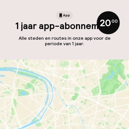
App
20
,
00
1 jaar app-abonnement
Alle steden en routes in onze app voor de
periode van 1 jaar.
Bekijk in webshop