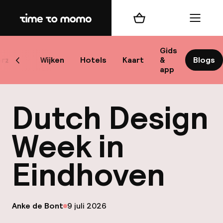
Home
Winkelmand
Menu
Ein
Gids
rzicht
Wijken
Hotels
Kaart
&
Blogs
Scroll naar links
app
Best
Dutch Design
Week in
Eindhoven
best
Reis
W
op
Anke de Bont
9 juli 2026
Gepubliceerd door
Mij