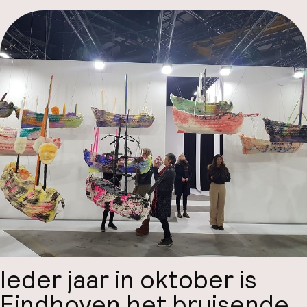
ver
Hul
Ieder jaar in oktober is
Faceb
Eindhoven het bruisende