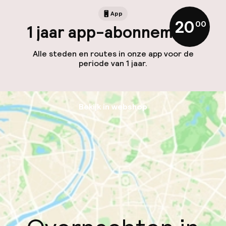
App
20
,
00
1 jaar app-abonnement
Alle steden en routes in onze app voor de
periode van 1 jaar.
Bekijk in webshop