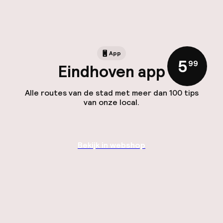
App
5
,
99
Eindhoven app
Alle routes van de stad met meer dan 100 tips
van onze local.
Bekijk in webshop