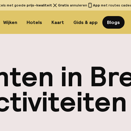
tels met goede
prijs-kwaliteit
Gratis
annuleren
App
met routes cadeau
Wijken
Hotels
Kaart
Gids & app
Blogs
ten in Bre
ctiviteiten