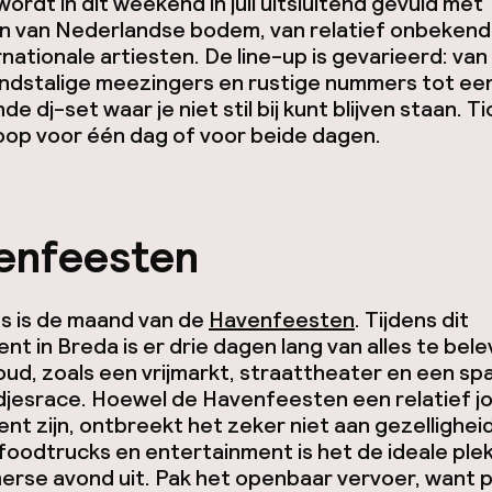
ordt in dit weekend in juli uitsluitend gevuld met
en van Nederlandse bodem, van relatief onbekend
rnationale artiesten. De line-up is gevarieerd: van
ndstalige meezingers en rustige nummers tot ee
de dj-set waar je niet stil bij kunt blijven staan. T
koop voor één dag of voor beide dagen.
enfeesten
s is de maand van de
Havenfeesten
. Tijdens dit
t in Breda is er drie dagen lang van alles te bel
oud, zoals een vrijmarkt, straattheater en een s
jesrace. Hoewel de Havenfeesten een relatief j
t zijn, ontbreekt het zeker niet aan gezellighei
foodtrucks en entertainment is het de ideale ple
erse avond uit. Pak het openbaar vervoer, want 