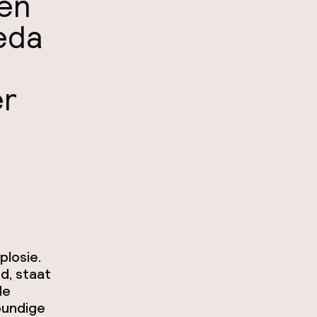
ten
eda
er
plosie.
, staat
de
bundige