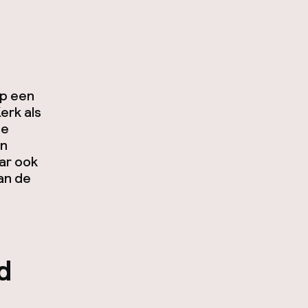
p een
erk als
de
en
ar ook
an de
d