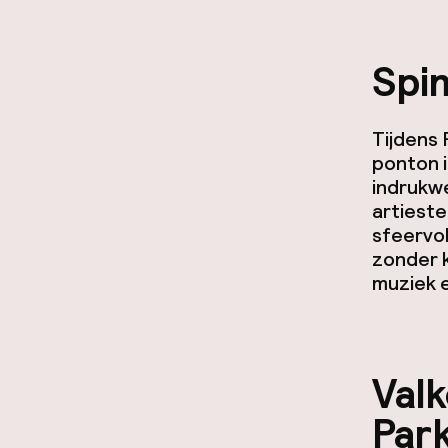
Spin
Tijdens
ponton i
indrukw
artieste
sfeervol
zonder k
muziek e
Val
Park