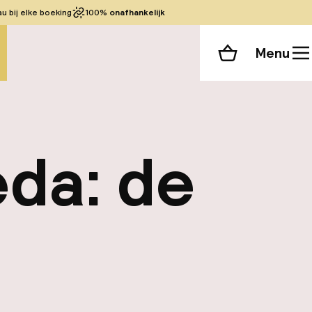
 bij elke boeking
100%
onafhankelijk
Menu
Winkelmand
da: de