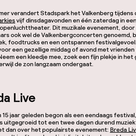
omer verandert Stadspark het Valkenberg tijdens 
arkies
vijf dinsdagavonden en één zaterdag in ee
 openluchttheater. Dit muzikale evenement, door
ars ook wel de Valkenbergconcerten genoemd, b
ek, foodtrucks en een ontspannen festivalgevoel.
voor een gezellige middag of avond met vrienden
 Neem een kleedje mee, zoek een fijn plekje in het
erwijl de zon langzaam ondergaat.
da Live
 15 jaar geleden begon als een eendaags festival,
s uitgegroeid tot een twee dagen durend muziekf
het dan over het populairste evenement:
Breda Li