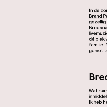
In de z
Brand P
gezellig
Bredana
livemuzi
dé plek 
familie.
geniet t
Bre
Wat ruim
inmiddel
Ik heb 