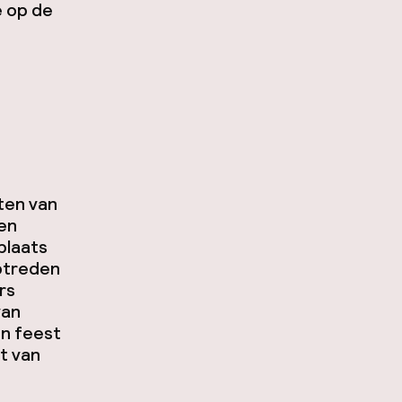
e op de
t
ten van
 en
plaats
optreden
rs
van
en feest
t van