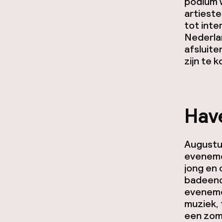
podium w
artiest
tot inte
Nederla
afsluiten
zijn te 
Hav
Augustu
evenemen
jong en 
badeend
evenemen
muziek, 
een zom