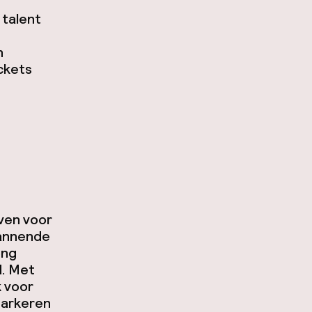
 talent
n
ickets
even voor
pannende
ong
d. Met
k voor
parkeren