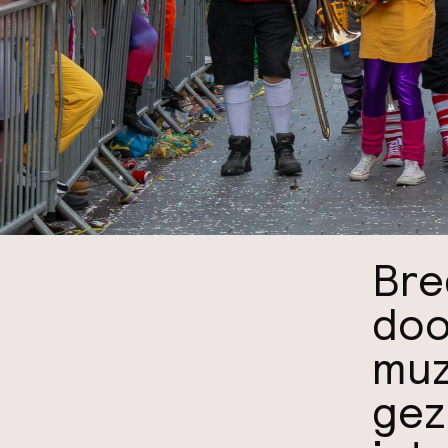
Bre
doo
muz
geze