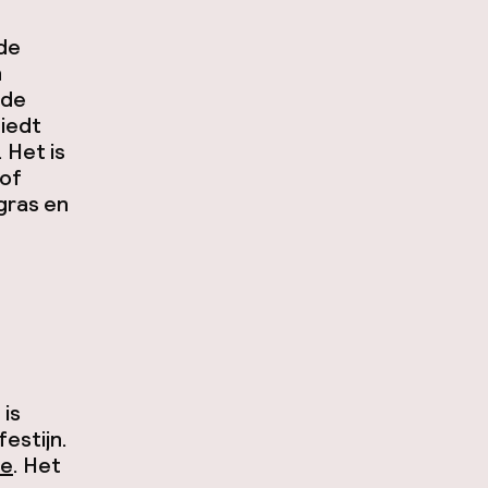
de
n
 de
iedt
 Het is
 of
 gras en
 is
estijn.
ve
. Het