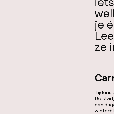
iet
wel
je 
Lee
ze 
Car
Tijdens 
De stad,
dan dage
winterb