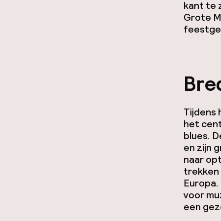
kant te 
Grote M
feestge
Bred
Tijdens 
het cent
blues. 
en zijn 
naar op
trekken 
Europa.
voor muz
een geze