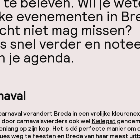
s te beleven. Wil je we
ke evenementen in Br
écht niet mag missen?
s snel verder en note
in je agenda.
naval
carnaval verandert Breda in een vrolijke kleurenex
 door carnavalsvierders ook wel
Kielegat
genoemd
nlang op zijn kop. Het is dé perfecte manier om 
lues weg te feesten en Breda van haar meest uit